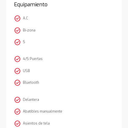
Equipamiento
check_circle
A.C
check_circle
Bi-zona
check_circle
5
check_circle
4/5 Puertas
check_circle
USB
check_circle
Bluetooth
check_circle
Delantera
check_circle
Abatibles manualmente
check_circle
Asientos de tela