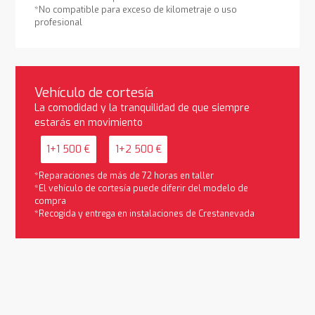
*No compatible para exceso de kilometraje o uso
profesional
Vehículo de cortesía
La comodidad y la tranquilidad de que siempre
estarás en movimiento
1+1 500 €
1+2 500 €
*Reparaciones de más de 72 horas en taller
*El vehículo de cortesía puede diferir del modelo de
compra
*Recogida y entrega en instalaciones de Crestanevada