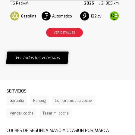
116 Pack-M
2025
21.805 km
Gasolina
Automático
122 cv
VER DETALLES
Ver todos los vehículos
SERVICIOS
Garantía
Renting
Compramos tu coche
Vender coche
Tasar mi coche
COCHES DE SEGUNDA MANO Y OCASIÓN POR MARCA