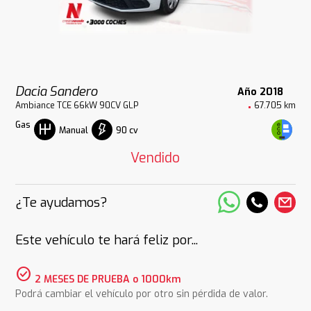
Dacia Sandero
Año 2018
Ambiance TCE 66kW 90CV GLP
67.705 km
Gas
90 cv
Manual
Vendido
¿Te ayudamos?
Este vehículo te hará feliz por...
check_circle
2 MESES DE PRUEBA o 1000km
Podrá cambiar el vehículo por otro sin pérdida de valor.