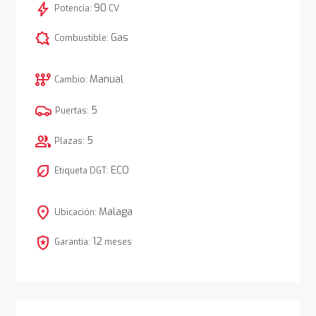
bolt
90
Potencia:
CV
comic_bubble
Gas
Combustible:
auto_transmission
Manual
Cambio:
5
Puertas:
group
5
Plazas:
nest_eco_leaf
ECO
Etiqueta DGT:
location_on
Malaga
Ubicación:
local_police
12
Garantía:
meses