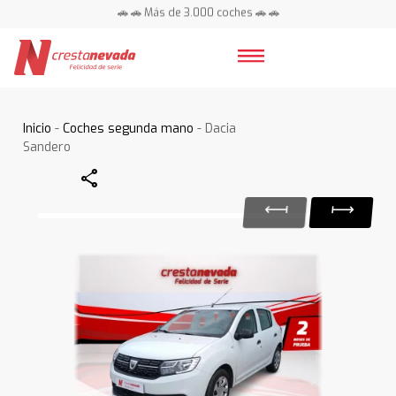
🚗 🚗 Más de 3.000 coches 🚗 🚗
📍 Centros en toda España ⭐
Inicio
-
Coches segunda mano
- Dacia
Sandero
Share