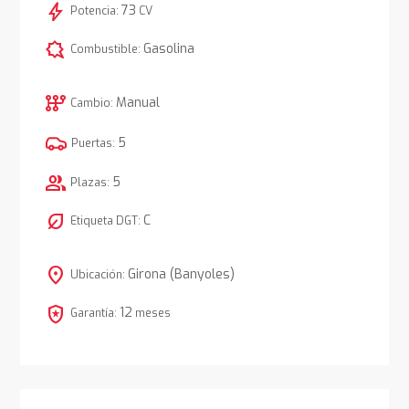
bolt
73
Potencia:
CV
comic_bubble
Gasolina
Combustible:
auto_transmission
Manual
Cambio:
5
Puertas:
group
5
Plazas:
nest_eco_leaf
C
Etiqueta DGT:
location_on
Girona (Banyoles)
Ubicación:
local_police
12
Garantía:
meses