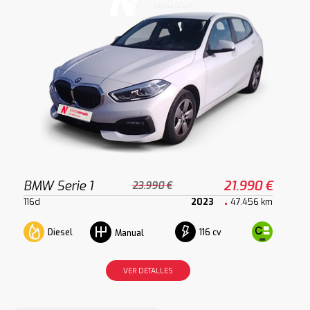
BMW Serie 1
21.990 €
23.990 €
116d
2023
47.456 km
Diesel
116 cv
Manual
VER DETALLES