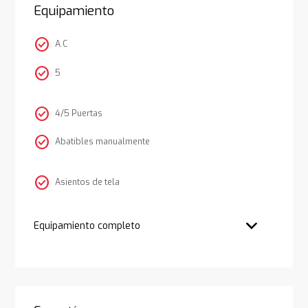
Equipamiento
check_circle
A.C
check_circle
5
check_circle
4/5 Puertas
check_circle
Abatibles manualmente
check_circle
Asientos de tela
Equipamiento completo