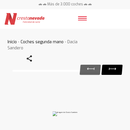
🚗 🚗 Más de 3.000 coches 🚗 🚗
📍 Centros en toda España ⭐
Inicio
-
Coches segunda mano
- Dacia
Sandero
Share