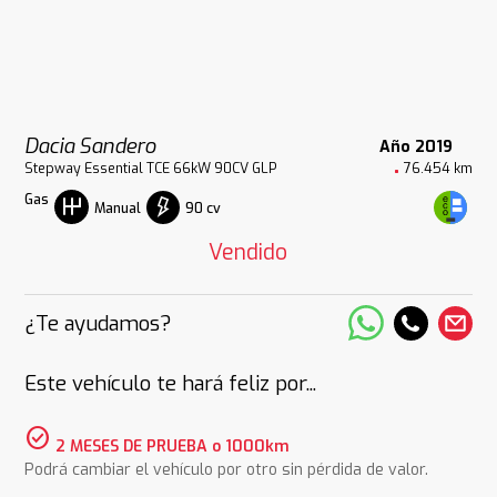
Dacia Sandero
Año 2019
Stepway Essential TCE 66kW 90CV GLP
76.454 km
Gas
90 cv
Manual
Vendido
¿Te ayudamos?
Este vehículo te hará feliz por...
check_circle
2 MESES DE PRUEBA o 1000km
Podrá cambiar el vehículo por otro sin pérdida de valor.