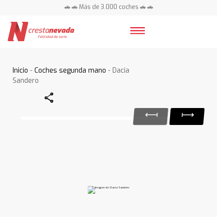
🚗 🚗 Más de 3.000 coches 🚗 🚗
📍 Centros en toda España ⭐
Inicio
-
Coches segunda mano
- Dacia
Sandero
Share