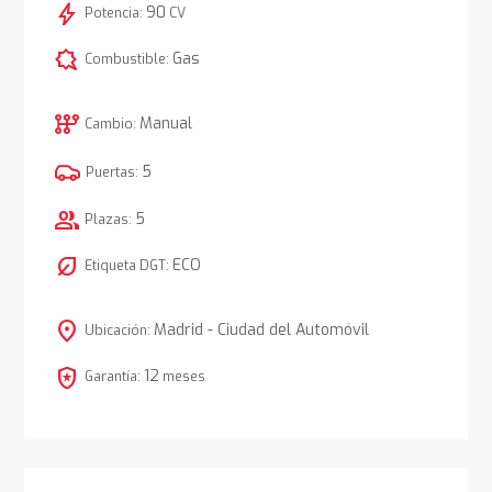
bolt
90
Potencia:
CV
comic_bubble
Gas
Combustible:
auto_transmission
Manual
Cambio:
5
Puertas:
group
5
Plazas:
nest_eco_leaf
ECO
Etiqueta DGT:
location_on
Madrid - Ciudad del Automóvil
Ubicación:
local_police
12
Garantía:
meses