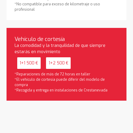
*No compatible para exceso de kilometraje o uso
profesional
Vehículo de cortesía
La comodidad y la tranquilidad de que siempre
estarás en movimiento
1+1 500 €
1+2 500 €
*Reparaciones de más de 72 horas en taller
*El vehículo de cortesía puede diferir del modelo de
compra
*Recogida y entrega en instalaciones de Crestanevada