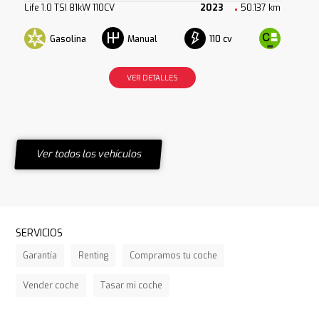
Life 1.0 TSI 81kW 110CV
2023
50.137 km
Gasolina
110 cv
Manual
VER DETALLES
Ver todos los vehículos
SERVICIOS
Garantía
Renting
Compramos tu coche
Vender coche
Tasar mi coche