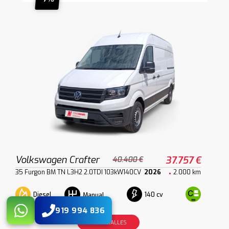
Volkswagen Crafter
37.757 €
40.400 €
35 Furgon BM TN L3H2 2.0TDI 103kW140CV
2026
2.000 km
Diesel
140 cv
Manual
919 994 836
VER DETALLES