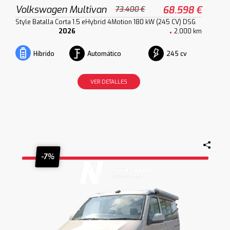
Volkswagen Multivan
68.598 €
73.400 €
Style Batalla Corta 1.5 eHybrid 4Motion 180 kW (245 CV) DSG
2026
2.000 km
Automático
245 cv
Híbrido
VER DETALLES
-7%