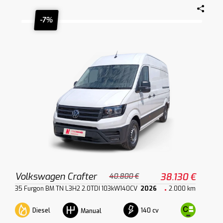
-7%
Volkswagen Crafter
38.130 €
40.800 €
35 Furgon BM TN L3H2 2.0TDI 103kW140CV
2026
2.000 km
Diesel
140 cv
Manual