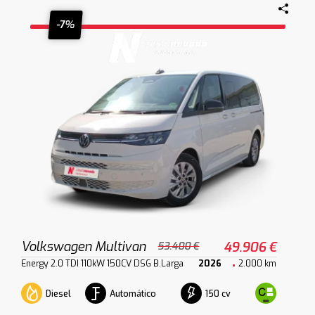
-7%
Volkswagen Multivan
49.906 €
53.400 €
Energy 2.0 TDI 110kW 150CV DSG B.Larga
2026
2.000 km
Diesel
Automático
150 cv