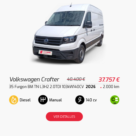
Volkswagen Crafter
37.757 €
40.400 €
35 Furgon BM TN L3H2 2.0TDI 103kW140CV
2026
2.000 km
Diesel
140 cv
Manual
VER DETALLES