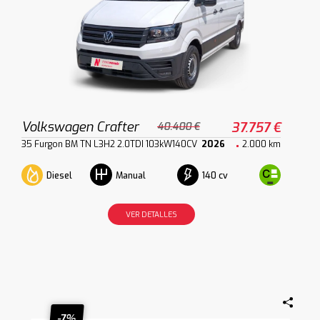
Volkswagen Crafter
37.757 €
40.400 €
35 Furgon BM TN L3H2 2.0TDI 103kW140CV
2026
2.000 km
Diesel
140 cv
Manual
VER DETALLES
-7%