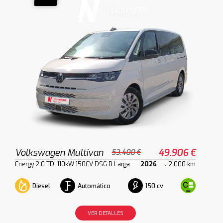
Volkswagen Multivan
49.906 €
53.400 €
Energy 2.0 TDI 110kW 150CV DSG B.Larga
2026
2.000 km
Diesel
Automático
150 cv
VER DETALLES