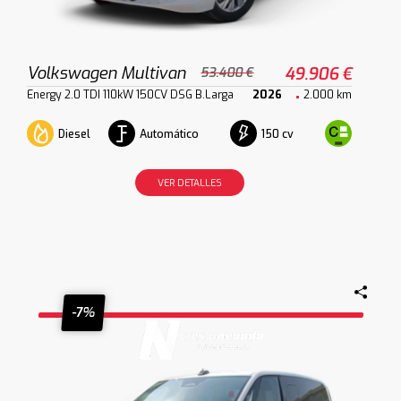
Volkswagen Multivan
49.906 €
53.400 €
Energy 2.0 TDI 110kW 150CV DSG B.Larga
2026
2.000 km
Diesel
Automático
150 cv
VER DETALLES
-7%