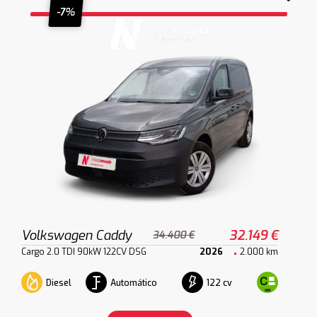
-7%
Volkswagen Caddy
32.149 €
34.400 €
Cargo 2.0 TDI 90kW 122CV DSG
2026
2.000 km
Diesel
Automático
122 cv