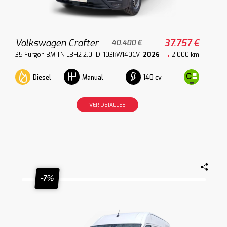
Volkswagen Crafter
37.757 €
40.400 €
35 Furgon BM TN L3H2 2.0TDI 103kW140CV
2026
2.000 km
Diesel
140 cv
Manual
VER DETALLES
-7%