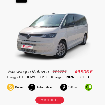
Volkswagen Multivan
49.906 €
53.400 €
Energy 2.0 TDI 110kW 150CV DSG B.Larga
2026
2.000 km
Diesel
Automático
150 cv
VER DETALLES