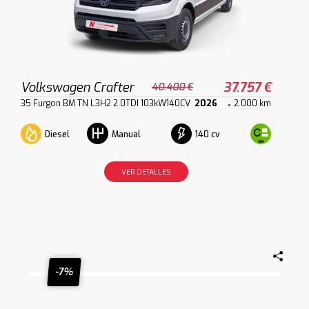
Volkswagen Crafter
37.757 €
40.400 €
35 Furgon BM TN L3H2 2.0TDI 103kW140CV
2026
2.000 km
Diesel
140 cv
Manual
VER DETALLES
-7%