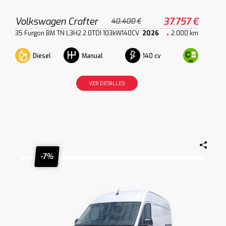
Volkswagen Crafter
37.757 €
40.400 €
35 Furgon BM TN L3H2 2.0TDI 103kW140CV
2026
2.000 km
Diesel
140 cv
Manual
VER DETALLES
-7%