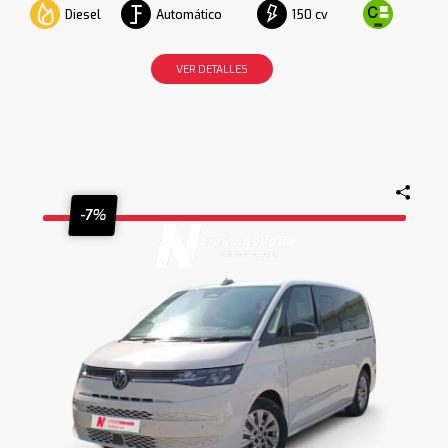
Diesel
Automático
150 cv
VER DETALLES
-7%