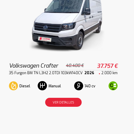
Volkswagen Crafter
37.757 €
40.400 €
35 Furgon BM TN L3H2 2.0TDI 103kW140CV
2026
2.000 km
Diesel
140 cv
Manual
VER DETALLES