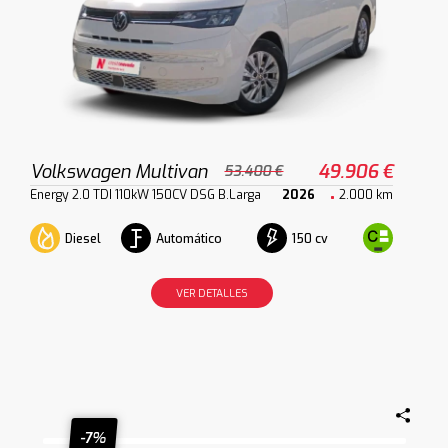
Volkswagen Multivan
49.906 €
53.400 €
Energy 2.0 TDI 110kW 150CV DSG B.Larga
2026
2.000 km
Diesel
Automático
150 cv
VER DETALLES
-7%