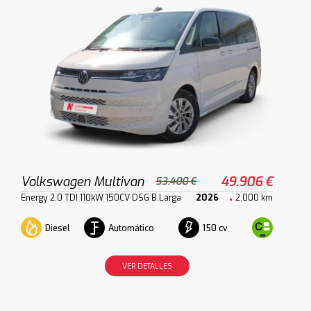
Volkswagen Multivan
49.906 €
53.400 €
Energy 2.0 TDI 110kW 150CV DSG B.Larga
2026
2.000 km
Diesel
Automático
150 cv
VER DETALLES