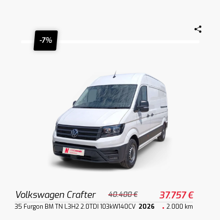
-7%
Volkswagen Crafter
37.757 €
40.400 €
35 Furgon BM TN L3H2 2.0TDI 103kW140CV
2026
2.000 km