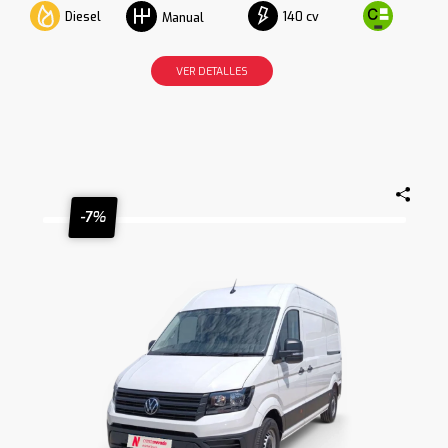
Diesel
140 cv
Manual
VER DETALLES
-7%