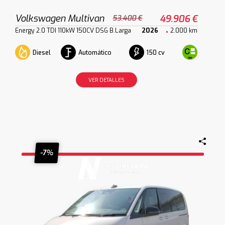
Volkswagen Multivan
49.906 €
53.400 €
Energy 2.0 TDI 110kW 150CV DSG B.Larga
2026
2.000 km
Diesel
Automático
150 cv
VER DETALLES
-7%