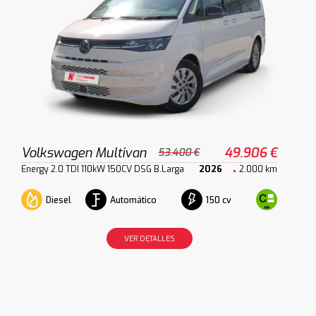
Volkswagen Multivan
49.906 €
53.400 €
Energy 2.0 TDI 110kW 150CV DSG B.Larga
2026
2.000 km
Diesel
Automático
150 cv
VER DETALLES