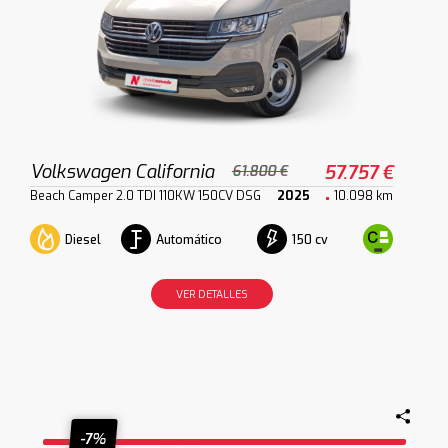
Volkswagen California
57.757 €
61.800 €
Beach Camper 2.0 TDI 110KW 150CV DSG
2025
10.098 km
Diesel
Automático
150 cv
VER DETALLES
-7%