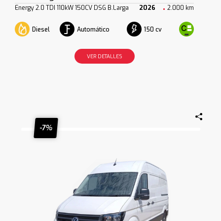
Energy 2.0 TDI 110kW 150CV DSG B.Larga
2026
2.000 km
Diesel
Automático
150 cv
VER DETALLES
-7%