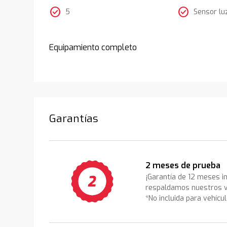
check_circle
check_circle
5
Sensor lu
Equipamiento completo
Garantías
2 meses de prueba
¡Garantía de 12 meses i
respaldamos nuestros v
*No incluida para vehícu