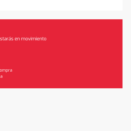
estarás en movimiento
 compra
da