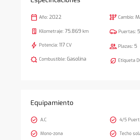
calendar_today
auto_transmission
2022
M
Año:
Cambio:
75.869
Kilometraje:
km
Puertas:
bolt
117
Potencia:
CV
group
5
Plazas:
comic_bubble
Gasolina
Combustible:
nest_eco_leaf
Etiqueta 
Equipamiento
check_circle
check_circle
A.C
4/5 Puer
check_circle
check_circle
Mono-zona
Techo sol