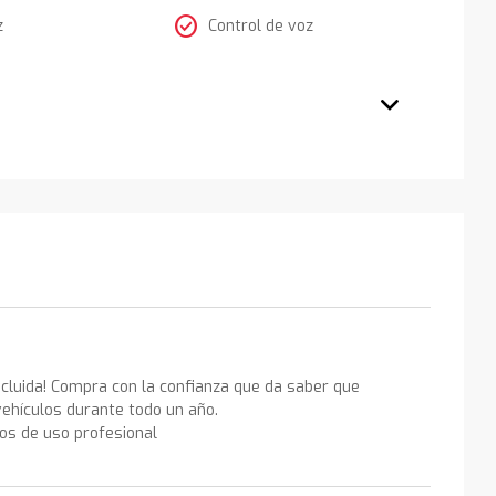
check_circle
z
Control de voz
ncluida! Compra con la confianza que da saber que
ehículos durante todo un año.
los de uso profesional