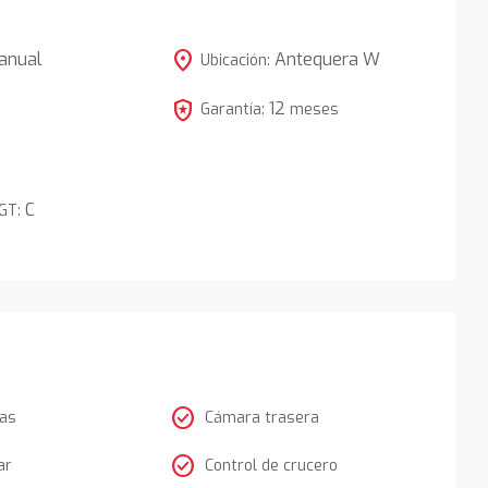
location_on
anual
Antequera W
Ubicación:
local_police
12
5
Garantía:
meses
C
DGT:
check_circle
tas
Cámara trasera
check_circle
ar
Control de crucero