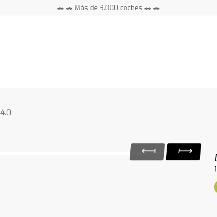
🚗 🚗 Más de 3.000 coches 🚗 🚗
📍 Centros en toda España ⭐
 4.0
1