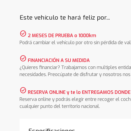
Este vehículo te hará feliz por...
check_circle
2 MESES DE PRUEBA o 1000km
Podrá cambiar el vehículo por otro sin pérdida de val
check_circle
FINANCIACIÓN A SU MEDIDA
¿Quieres financiar? Trabajamos con multiples entida
necesidades. Preocúpate de disfrutar y nosotros n
check_circle
RESERVA ONLINE y te lo ENTREGAMOS DONDE
Reserva online y podrás elegir entre recoger el coc
cualquier punto del territorio nacional.
Especificaciones