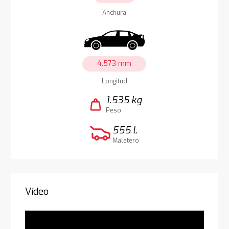
Anchura
4.573 mm
Longitud
1.535 kg
weight
Peso
555 l.
Maletero
Vídeo