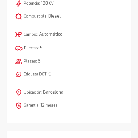
bolt
180
Potencia:
CV
comic_bubble
Diesel
Combustible:
auto_transmission
Automático
Cambio:
5
Puertas:
group
5
Plazas:
nest_eco_leaf
C
Etiqueta DGT:
location_on
Barcelona
Ubicación:
local_police
12
Garantía:
meses