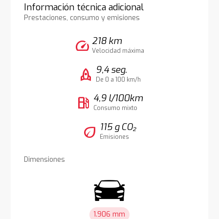
Información técnica adicional
Prestaciones, consumo y emisiones
218 km
speed
Velocidad máxima
9,4 seg.
rocket
De 0 a 100 km/h
4,9 l/100km
local_gas_station
Consumo mixto
115 g CO₂
eco
Emisiones
Dimensiones
1.906 mm