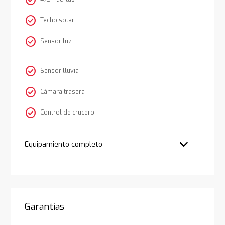
check_circle
Techo solar
check_circle
Sensor luz
check_circle
Sensor lluvia
check_circle
Cámara trasera
check_circle
Control de crucero
Equipamiento completo
Garantías