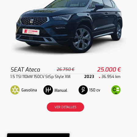
SEAT Ateca
25.000 €
26.750 €
1.5 TSI 110kW 150CV StSp Style XM
2023
36.954 km
Gasolina
150 cv
Manual
VER DETALLES