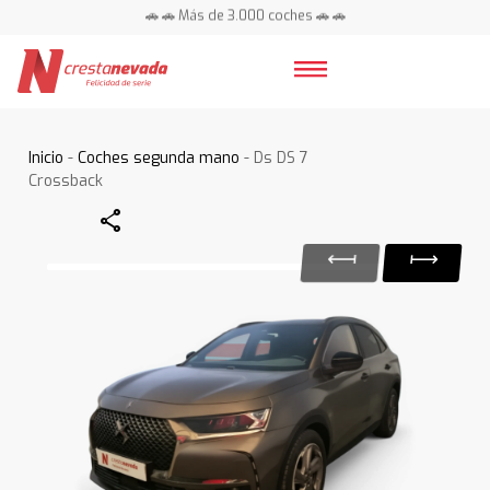
🚗 🚗 Más de 3.000 coches 🚗 🚗
📍 Centros en toda España ⭐
Inicio
-
Coches segunda mano
- Ds DS 7
Crossback
Share