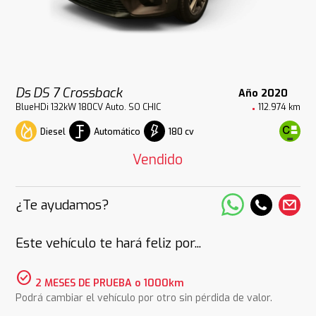
Ds DS 7 Crossback
Año 2020
BlueHDi 132kW 180CV Auto. SO CHIC
112.974 km
Diesel
Automático
180 cv
Vendido
¿Te ayudamos?
Este vehículo te hará feliz por...
check_circle
2 MESES DE PRUEBA o 1000km
Podrá cambiar el vehículo por otro sin pérdida de valor.