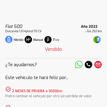
Fiat 500
Año 2022
Dolcevita 1.0 Hybrid 70 CV
64.292 km
71 cv
Híbrido
Manual
Vendido
¿Te ayudamos?
Este vehículo te hará feliz por...
check_circle
2 MESES DE PRUEBA o 1000km
Podrá cambiar el vehículo por otro sin pérdida de valor.