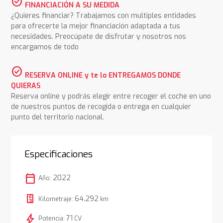
check_circle
FINANCIACIÓN A SU MEDIDA
¿Quieres financiar? Trabajamos con multiples entidades
para ofrecerte la mejor financiación adaptada a tus
necesidades. Preocúpate de disfrutar y nosotros nos
encargamos de todo
check_circle
RESERVA ONLINE y te lo ENTREGAMOS DONDE
QUIERAS
Reserva online y podrás elegir entre recoger el coche en uno
de nuestros puntos de recogida o entrega en cualquier
punto del territorio nacional.
Especificaciones
calendar_today
2022
Año:
64.292
Kilometraje:
km
bolt
71
Potencia:
CV