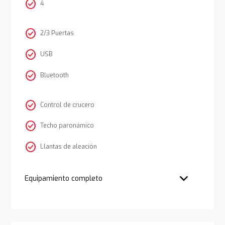
check_circle
4
check_circle
2/3 Puertas
check_circle
USB
check_circle
Bluetooth
check_circle
Control de crucero
check_circle
Techo paronámico
check_circle
Llantas de aleación
Equipamiento completo