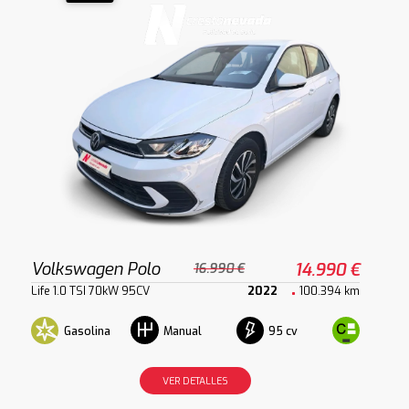
Volkswagen Polo
14.990 €
16.990 €
Life 1.0 TSI 70kW 95CV
2022
100.394 km
Gasolina
95 cv
Manual
VER DETALLES