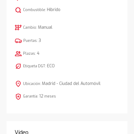
comic_bubble
Híbrido
Combustible:
auto_transmission
Manual
Cambio:
3
Puertas:
group
4
Plazas:
nest_eco_leaf
ECO
Etiqueta DGT:
location_on
Madrid - Ciudad del Automóvil
Ubicación:
local_police
12
Garantía:
meses
Vídeo