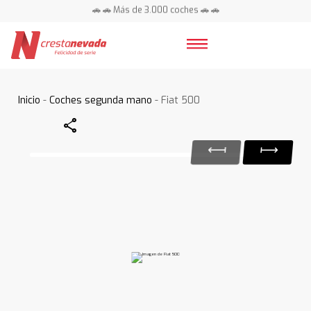
🚗 🚗 Más de 3.000 coches 🚗 🚗
📍 Centros en toda España ⭐
Inicio
-
Coches segunda mano
- Fiat 500
Share