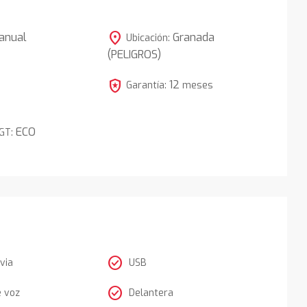
location_on
anual
Granada
Ubicación:
(PELIGROS)
3
local_police
12
Garantía:
meses
ECO
DGT:
check_circle
via
USB
check_circle
e voz
Delantera