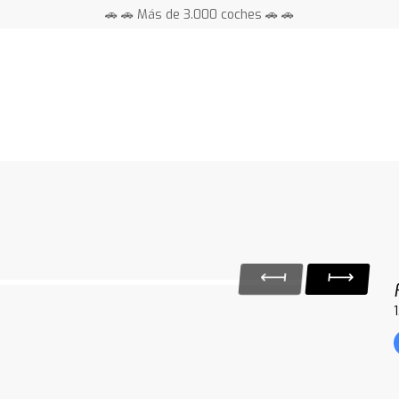
🚗 🚗 Más de 3.000 coches 🚗 🚗
📍 Centros en toda España ⭐