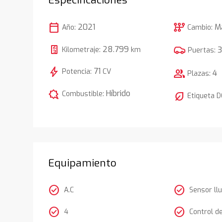
calendar_today
auto_transmission
2021
M
Año:
Cambio:
28.799
Kilometraje:
km
Puertas:
bolt
71
Potencia:
CV
group
4
Plazas:
comic_bubble
Híbrido
Combustible:
nest_eco_leaf
Etiqueta 
Equipamiento
check_circle
check_circle
A.C
Sensor llu
check_circle
check_circle
4
Control d