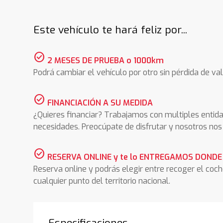
Este vehículo te hará feliz por...
check_circle
2 MESES DE PRUEBA o 1000km
Podrá cambiar el vehículo por otro sin pérdida de val
check_circle
FINANCIACIÓN A SU MEDIDA
¿Quieres financiar? Trabajamos con multiples entida
necesidades. Preocúpate de disfrutar y nosotros n
check_circle
RESERVA ONLINE y te lo ENTREGAMOS DONDE
Reserva online y podrás elegir entre recoger el coc
cualquier punto del territorio nacional.
Especificaciones