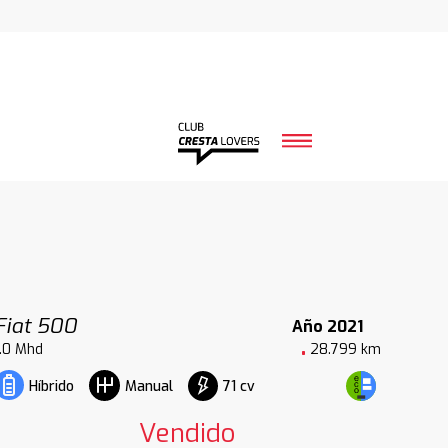
Fiat 500
Año 2021
1.0 Mhd
28.799 km
71 cv
Híbrido
Manual
Vendido