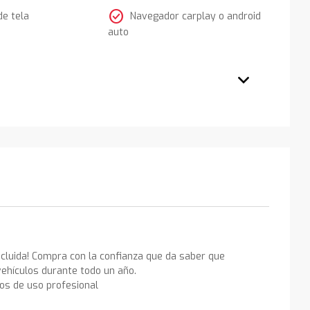
check_circle
de tela
Navegador carplay o android
auto
ncluida! Compra con la confianza que da saber que
ehículos durante todo un año.
los de uso profesional