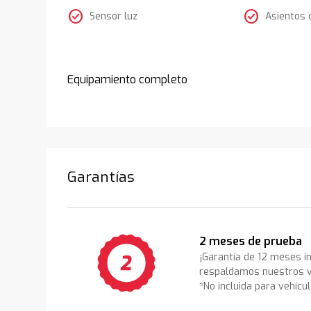
check_circle
check_circle
Sensor luz
Asientos 
Equipamiento completo
Garantías
2 meses de prueba
¡Garantía de 12 meses i
respaldamos nuestros v
*No incluida para vehícu