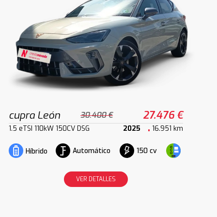
cupra León
27.476 €
30.400 €
1.5 eTSI 110kW 150CV DSG
2025
16.951 km
Automático
150 cv
Híbrido
VER DETALLES