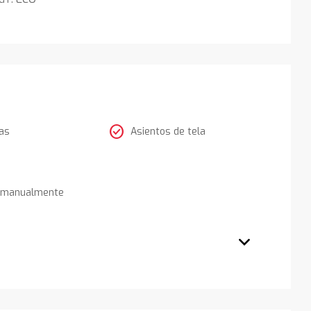
check_circle
as
Asientos de tela
s manualmente