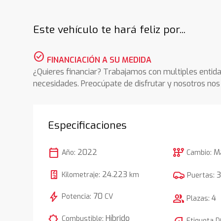
Este vehículo te hará feliz por...
check_circle
FINANCIACIÓN A SU MEDIDA
¿Quieres financiar? Trabajamos con multiples entida
necesidades. Preocúpate de disfrutar y nosotros n
Especificaciones
calendar_today
auto_transmission
2022
M
Año:
Cambio:
24.223
Kilometraje:
km
Puertas:
bolt
70
Potencia:
CV
group
4
Plazas:
comic_bubble
Híbrido
Combustible:
Etiqueta 