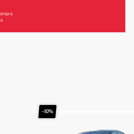
 compra
da
-10%