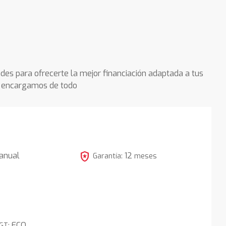
des para ofrecerte la mejor financiación adaptada a tus
os encargamos de todo
local_police
anual
12
Garantía:
meses
3
ECO
DGT: