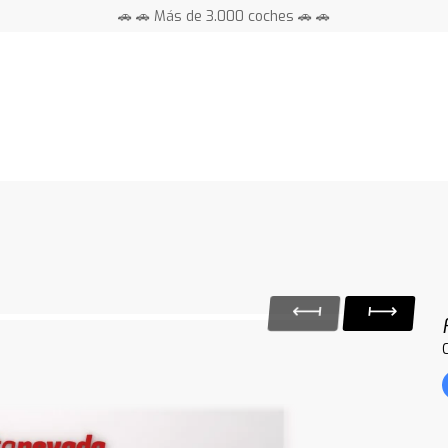
🚗 🚗 Más de 3.000 coches 🚗 🚗
📍 Centros en toda España ⭐