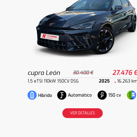
cupra León
27.476 
30.400 €
1.5 eTSI 110kW 150CV DSG
2025
16.263 k
Automático
150 cv
Híbrido
VER DETALLES