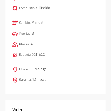
comic_bubble
Híbrido
Combustible:
auto_transmission
Manual
Cambio:
3
Puertas:
group
4
Plazas:
nest_eco_leaf
ECO
Etiqueta DGT:
location_on
Malaga
Ubicación:
local_police
12
Garantía:
meses
Vídeo