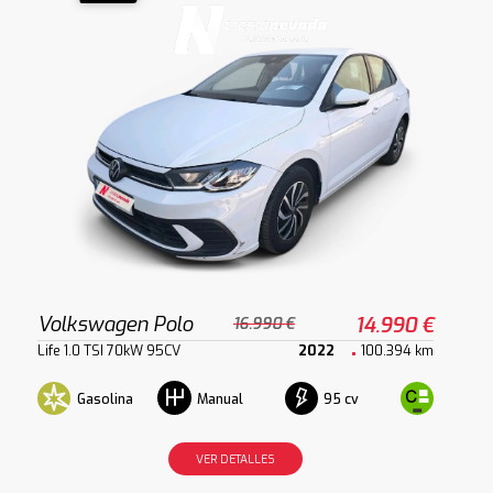
Volkswagen Polo
14.990 €
16.990 €
Life 1.0 TSI 70kW 95CV
2022
100.394 km
Gasolina
95 cv
Manual
VER DETALLES