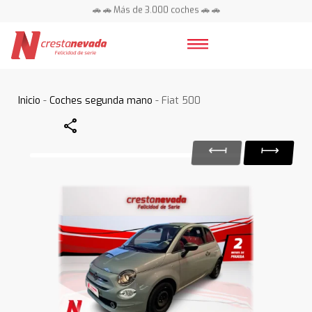
🚗 🚗 Más de 3.000 coches 🚗 🚗
📍 Centros en toda España ⭐
Inicio
-
Coches segunda mano
- Fiat 500
Share