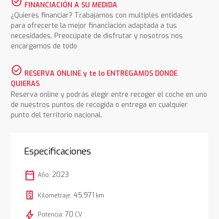
check_circle
FINANCIACIÓN A SU MEDIDA
¿Quieres financiar? Trabajamos con multiples entidades
para ofrecerte la mejor financiación adaptada a tus
necesidades. Preocúpate de disfrutar y nosotros nos
encargamos de todo
check_circle
RESERVA ONLINE y te lo ENTREGAMOS DONDE
QUIERAS
Reserva online y podrás elegir entre recoger el coche en uno
de nuestros puntos de recogida o entrega en cualquier
punto del territorio nacional.
Especificaciones
calendar_today
2023
Año:
45.971
Kilometraje:
km
bolt
70
Potencia:
CV