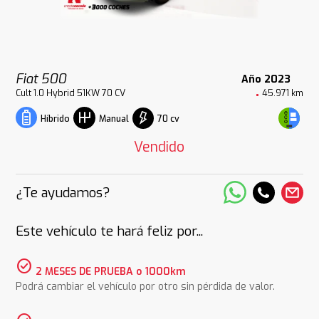
Fiat 500
Año 2023
Cult 1.0 Hybrid 51KW 70 CV
45.971 km
70 cv
Híbrido
Manual
Vendido
¿Te ayudamos?
Este vehículo te hará feliz por...
check_circle
2 MESES DE PRUEBA o 1000km
Podrá cambiar el vehículo por otro sin pérdida de valor.