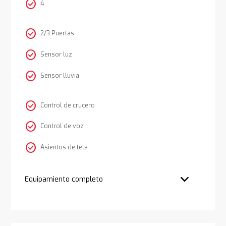
check_circle
4
check_circle
2/3 Puertas
check_circle
Sensor luz
check_circle
Sensor lluvia
check_circle
Control de crucero
check_circle
Control de voz
check_circle
Asientos de tela
Equipamiento completo