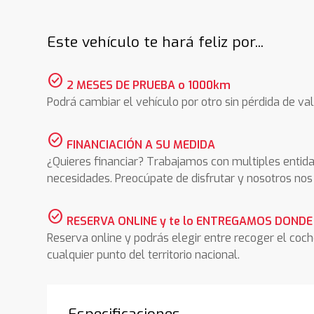
Este vehículo te hará feliz por...
check_circle
2 MESES DE PRUEBA o 1000km
Podrá cambiar el vehículo por otro sin pérdida de val
check_circle
FINANCIACIÓN A SU MEDIDA
¿Quieres financiar? Trabajamos con multiples entida
necesidades. Preocúpate de disfrutar y nosotros n
check_circle
RESERVA ONLINE y te lo ENTREGAMOS DONDE
Reserva online y podrás elegir entre recoger el coc
cualquier punto del territorio nacional.
Especificaciones