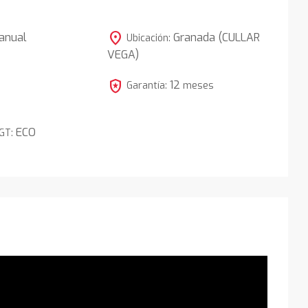
location_on
anual
Granada (CULLAR
Ubicación:
VEGA)
3
local_police
12
Garantía:
meses
ECO
DGT: