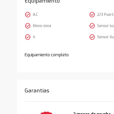
Equipamiento
check_circle
check_circle
A.C
2/3 Puert
check_circle
check_circle
Mono-zona
Sensor lu
check_circle
check_circle
4
Sensor llu
Equipamiento completo
Garantías