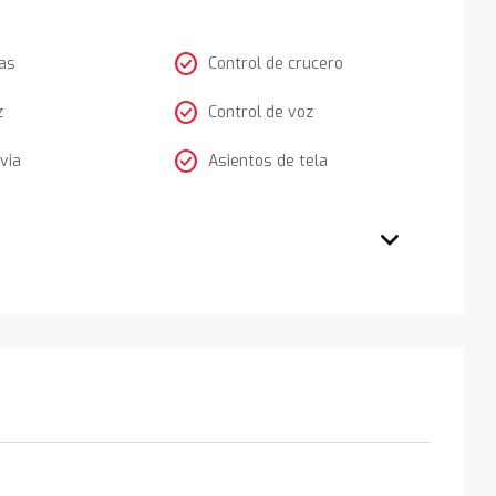
check_circle
as
Control de crucero
check_circle
z
Control de voz
check_circle
via
Asientos de tela