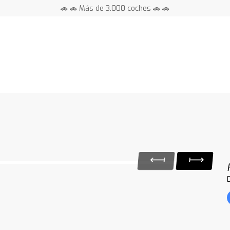
🚗 🚗 Más de 3.000 coches 🚗 🚗
📍 Centros en toda España ⭐