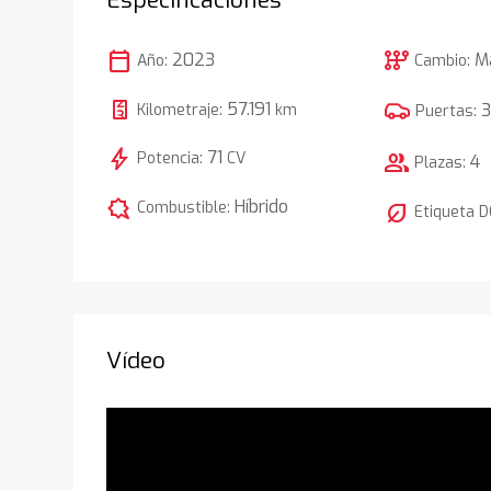
calendar_today
auto_transmission
2023
M
Año:
Cambio:
57.191
Kilometraje:
km
Puertas:
bolt
71
Potencia:
CV
group
4
Plazas:
comic_bubble
Híbrido
Combustible:
nest_eco_leaf
Etiqueta 
Vídeo