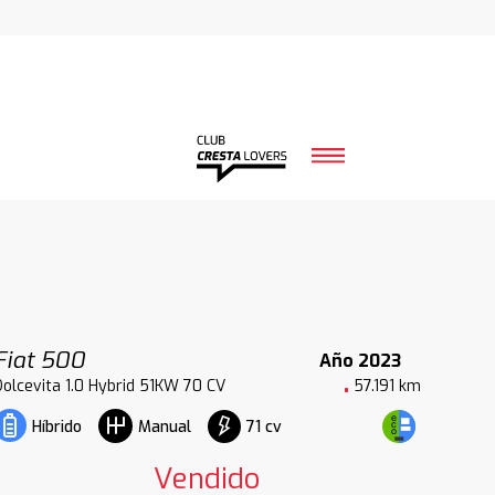
Fiat 500
Año 2023
Dolcevita 1.0 Hybrid 51KW 70 CV
57.191 km
71 cv
Híbrido
Manual
Vendido