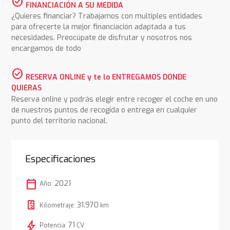
check_circle
FINANCIACIÓN A SU MEDIDA
¿Quieres financiar? Trabajamos con multiples entidades
para ofrecerte la mejor financiación adaptada a tus
necesidades. Preocúpate de disfrutar y nosotros nos
encargamos de todo
check_circle
RESERVA ONLINE y te lo ENTREGAMOS DONDE
QUIERAS
Reserva online y podrás elegir entre recoger el coche en uno
de nuestros puntos de recogida o entrega en cualquier
punto del territorio nacional.
Especificaciones
calendar_today
2021
Año:
31.970
Kilometraje:
km
bolt
71
Potencia:
CV