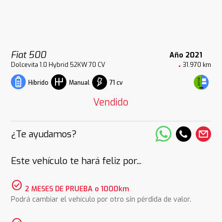
Fiat 500
Año 2021
Dolcevita 1.0 Hybrid 52KW 70 CV
31.970 km
71 cv
Híbrido
Manual
Vendido
¿Te ayudamos?
Este vehículo te hará feliz por...
check_circle
2 MESES DE PRUEBA o 1000km
Podrá cambiar el vehículo por otro sin pérdida de valor.