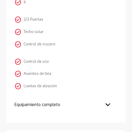
check_circle
4
check_circle
2/3 Puertas
check_circle
Techo solar
check_circle
Control de crucero
check_circle
Control de voz
check_circle
Asientos de tela
check_circle
Llantas de aleación
Equipamiento completo