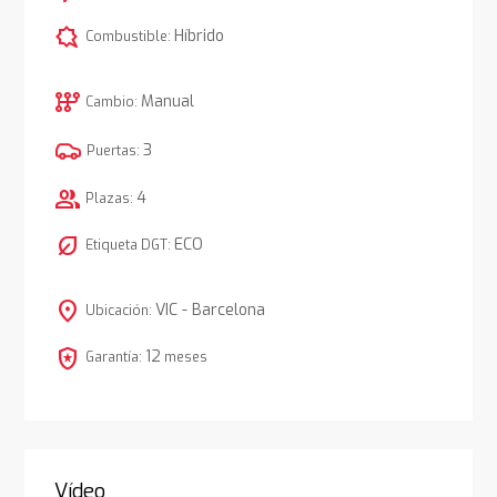
comic_bubble
Híbrido
Combustible:
auto_transmission
Manual
Cambio:
3
Puertas:
group
4
Plazas:
nest_eco_leaf
ECO
Etiqueta DGT:
location_on
VIC - Barcelona
Ubicación:
local_police
12
Garantía:
meses
Vídeo