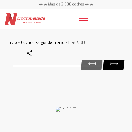
🚗 🚗 Más de 3.000 coches 🚗 🚗
📍 Centros en toda España ⭐
Inicio
-
Coches segunda mano
- Fiat 500
Share