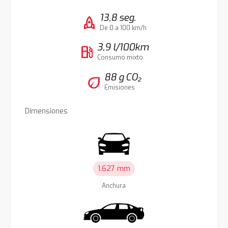
13,8 seg.
rocket
De 0 a 100 km/h
3,9 l/100km
local_gas_station
Consumo mixto
88 g CO₂
eco
Emisiones
Dimensiones
1.627 mm
Anchura