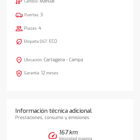
auto_transmission
Manual
Cambio:
3
Puertas:
group
4
Plazas:
nest_eco_leaf
ECO
Etiqueta DGT:
location_on
Cartagena - Campa
Ubicación:
local_police
12
Garantía:
meses
Información técnica adicional
Prestaciones, consumo y emisiones
167 km
speed
Velocidad máxima