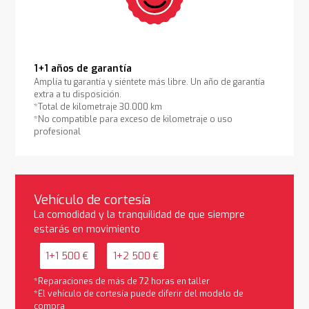
1+1 años de garantía
Amplía tu garantía y siéntete más libre. Un año de garantía
extra a tu disposición.
*Total de kilometraje 30.000 km
*No compatible para exceso de kilometraje o uso
profesional
Vehículo de cortesía
La comodidad y la tranquilidad de que siempre
estarás en movimiento
1+1 500 €
1+2 500 €
*Reparaciones de más de 72 horas en taller
*El vehículo de cortesía puede diferir del modelo de
compra