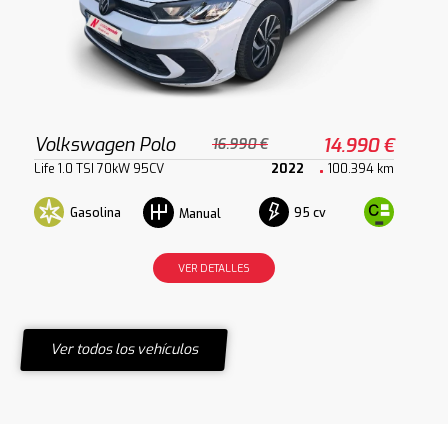
Volkswagen Polo
14.990 €
16.990 €
Life 1.0 TSI 70kW 95CV
2022
100.394 km
Gasolina
95 cv
Manual
VER DETALLES
Ver todos los vehículos