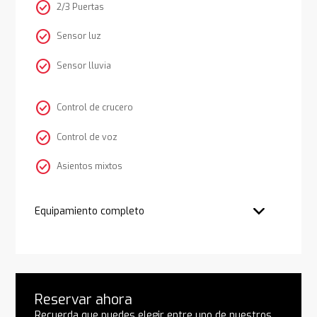
check_circle
2/3 Puertas
check_circle
Sensor luz
check_circle
Sensor lluvia
check_circle
Control de crucero
check_circle
Control de voz
check_circle
Asientos mixtos
Equipamiento completo
Reservar ahora
Recuerda que puedes elegir entre uno de nuestros