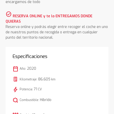
encargamos de todo
check_circle
RESERVA ONLINE y te lo ENTREGAMOS DONDE
QUIERAS
Reserva online y podrás elegir entre recoger el coche en uno
de nuestros puntos de recogida o entrega en cualquier
punto del territorio nacional.
Especificaciones
calendar_today
2020
Año:
86.605
Kilometraje:
km
bolt
71
Potencia:
CV
comic_bubble
Híbrido
Combustible: