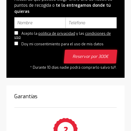
puntos de recogida o
te lo entregamos donde tú
quieras
Acepto la
política de privacidad
y las
condiciones de
uso
Doy mi consentimiento para el uso de mis datos
Reservar por 300€
* Durante 10 días nadie podrá comprarlo salvo tú!!.
Garantías