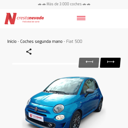
🚗 🚗 Más de 3.000 coches 🚗 🚗
📍 Centros en toda España ⭐
Inicio
-
Coches segunda mano
- Fiat 500
Share