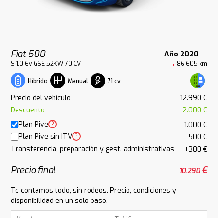
Fiat 500
Año 2020
S 1.0 6v GSE 52KW 70 CV
86.605 km
71 cv
Híbrido
Manual
Precio del vehículo
12.990 €
Descuento
-2.000 €
Plan Pive
?
-1.000 €
Plan Pive sin ITV
?
-500 €
Transferencia, preparación y gest. administrativas
+300 €
Precio final
€
10.290
Te contamos todo, sin rodeos. Precio, condiciones y
disponibilidad en un solo paso.