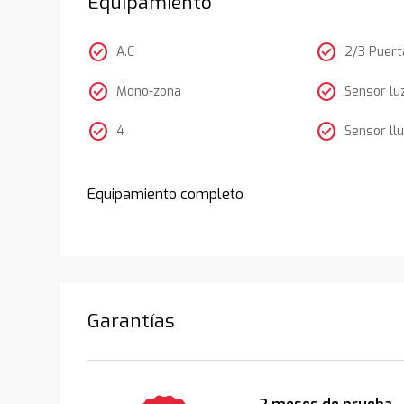
Equipamiento
check_circle
check_circle
A.C
2/3 Puert
check_circle
check_circle
Mono-zona
Sensor lu
check_circle
check_circle
4
Sensor llu
Equipamiento completo
Garantías