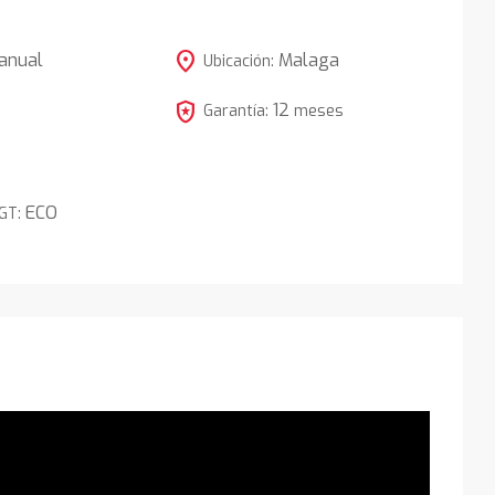
location_on
anual
Malaga
Ubicación:
local_police
12
3
Garantía:
meses
ECO
DGT: