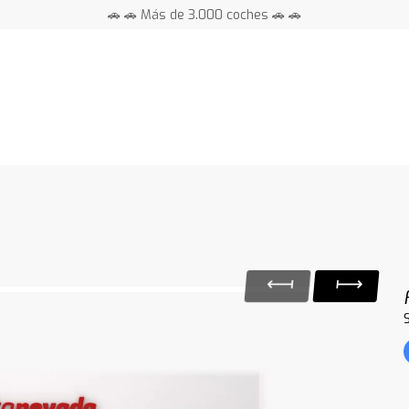
🚗 🚗 Más de 3.000 coches 🚗 🚗
📍 Centros en toda España ⭐