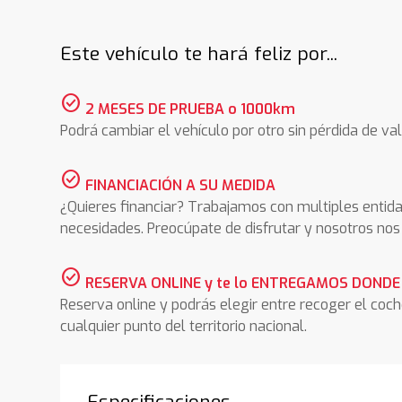
Este vehículo te hará feliz por...
check_circle
2 MESES DE PRUEBA o 1000km
Podrá cambiar el vehículo por otro sin pérdida de val
check_circle
FINANCIACIÓN A SU MEDIDA
¿Quieres financiar? Trabajamos con multiples entida
necesidades. Preocúpate de disfrutar y nosotros n
check_circle
RESERVA ONLINE y te lo ENTREGAMOS DONDE
Reserva online y podrás elegir entre recoger el coc
cualquier punto del territorio nacional.
Especificaciones