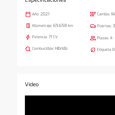
calendar_today
auto_transmission
2021
M
Año:
Cambio:
69.658
Kilometraje:
km
Puertas:
bolt
71
Potencia:
CV
group
4
Plazas:
comic_bubble
Híbrido
Combustible:
nest_eco_leaf
Etiqueta 
Vídeo