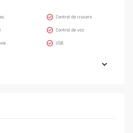
check_circle
as
Control de crucero
check_circle
z
Control de voz
check_circle
via
USB