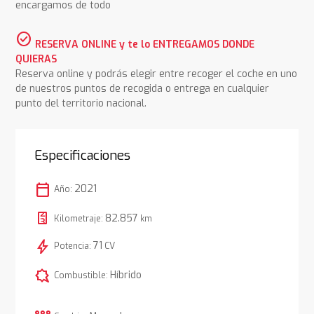
encargamos de todo
check_circle
RESERVA ONLINE y te lo ENTREGAMOS DONDE
QUIERAS
Reserva online y podrás elegir entre recoger el coche en uno
de nuestros puntos de recogida o entrega en cualquier
punto del territorio nacional.
Especificaciones
calendar_today
2021
Año:
82.857
Kilometraje:
km
bolt
71
Potencia:
CV
comic_bubble
Híbrido
Combustible: