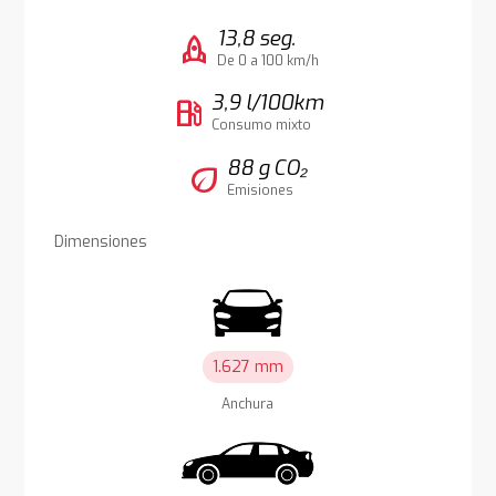
13,8 seg.
rocket
De 0 a 100 km/h
3,9 l/100km
local_gas_station
Consumo mixto
88 g CO₂
eco
Emisiones
Dimensiones
1.627 mm
Anchura