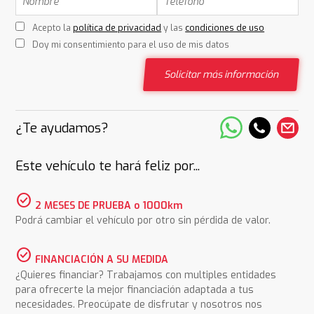
Acepto la
política de privacidad
y las
condiciones de uso
Doy mi consentimiento para el uso de mis datos
Solicitar más información
¿Te ayudamos?
Este vehículo te hará feliz por...
check_circle
2 MESES DE PRUEBA o 1000km
Podrá cambiar el vehículo por otro sin pérdida de valor.
check_circle
FINANCIACIÓN A SU MEDIDA
¿Quieres financiar? Trabajamos con multiples entidades
para ofrecerte la mejor financiación adaptada a tus
necesidades. Preocúpate de disfrutar y nosotros nos