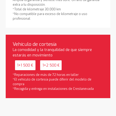
extra a tu disposición.
*Total de kilometraje 30.000 km
*No compatible para exceso de kilometraje o uso
profesional
Vehículo de cortesía
La comodidad y la tranquilidad de que siempre
estarás en movimiento
1+1 500 €
1+2 500 €
*Reparaciones de más de 72 horas en taller
*El vehículo de cortesía puede diferir del modelo de
compra
*Recogida y entrega en instalaciones de Crestanevada