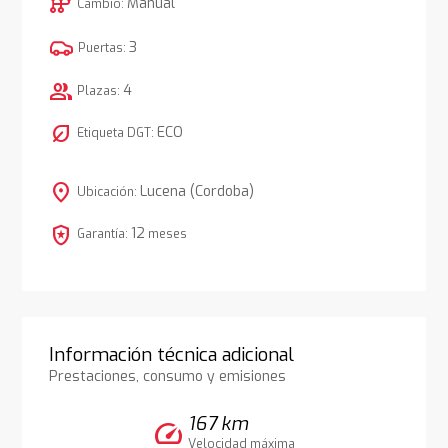
auto_transmission
Manual
Cambio:
3
Puertas:
group
4
Plazas:
nest_eco_leaf
ECO
Etiqueta DGT:
location_on
Lucena (Cordoba)
Ubicación:
local_police
12
Garantía:
meses
Información técnica adicional
Prestaciones, consumo y emisiones
167 km
speed
Velocidad máxima