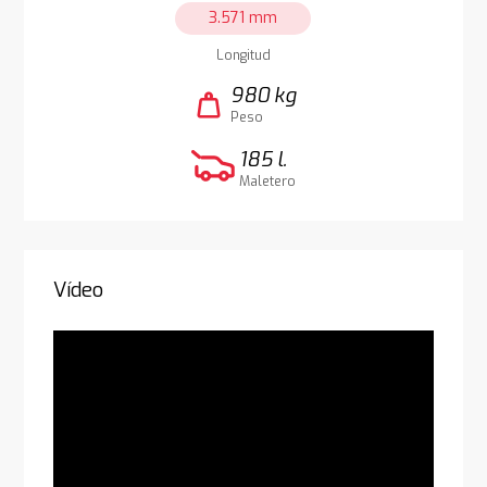
3.571 mm
Longitud
980 kg
weight
Peso
185 l.
Maletero
Vídeo