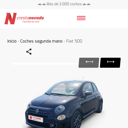
🚗 🚗 Más de 3.000 coches 🚗 🚗
📍 Centros en toda España ⭐
Inicio
-
Coches segunda mano
- Fiat 500
Share