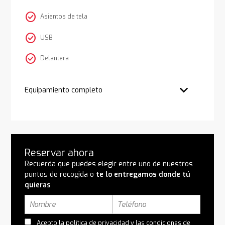
check_circle
Asientos de tela
check_circle
USB
check_circle
Delantera
Equipamiento completo
Reservar ahora
Recuerda que puedes elegir entre uno de nuestros
puntos de recogida o
te lo entregamos donde tú
quieras
Acepto la
política de privacidad
y las
condiciones de