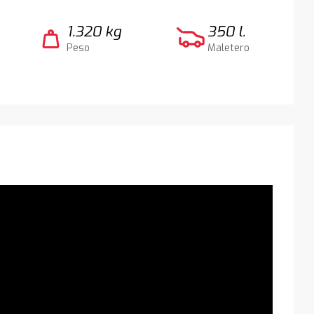
1.320 kg
350 l.
weight
Peso
Maletero