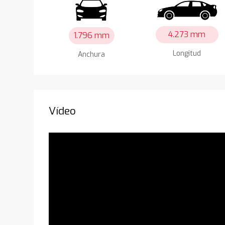
4.273 mm
1.796 mm
Longitud
Anchura
Vídeo