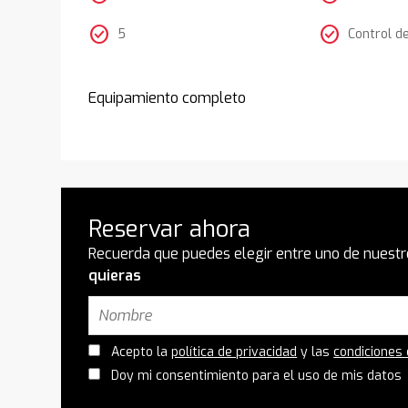
check_circle
check_circle
5
Control d
Equipamiento completo
Reservar ahora
Recuerda que puedes elegir entre uno de nuestr
quieras
Acepto la
política de privacidad
y las
condiciones
Doy mi consentimiento para el uso de mis datos