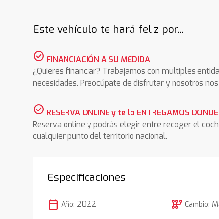
Este vehículo te hará feliz por...
check_circle
FINANCIACIÓN A SU MEDIDA
¿Quieres financiar? Trabajamos con multiples entida
necesidades. Preocúpate de disfrutar y nosotros n
check_circle
RESERVA ONLINE y te lo ENTREGAMOS DONDE
Reserva online y podrás elegir entre recoger el coc
cualquier punto del territorio nacional.
Especificaciones
calendar_today
auto_transmission
2022
M
Año:
Cambio: