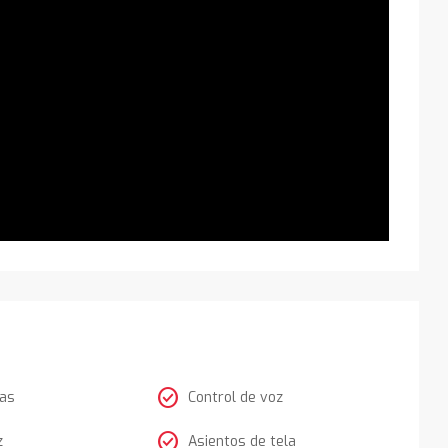
check_circle
tas
Control de voz
check_circle
z
Asientos de tela