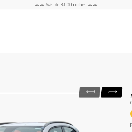
🚗 🚗 Más de 3.000 coches 🚗 🚗
📍 Centros en toda España ⭐