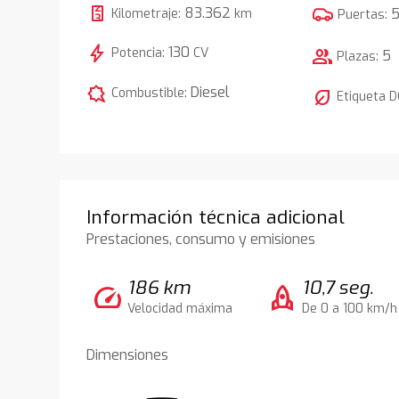
83.362
Kilometraje:
km
Puertas:
bolt
130
Potencia:
CV
group
5
Plazas:
comic_bubble
Diesel
Combustible:
nest_eco_leaf
Etiqueta 
Información técnica adicional
Prestaciones, consumo y emisiones
186 km
10,7 seg.
speed
rocket
Velocidad máxima
De 0 a 100 km/h
Dimensiones