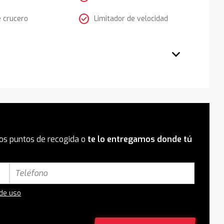
check_circle
e crucero
Limitador de velocidad
os puntos de recogida o
te lo entregamos donde tú
 de uso