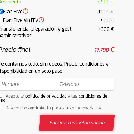
Descuento
-2.500 €
Plan Pive
?
-1.000 €
Plan Pive sin ITV
?
-500 €
Transferencia, preparación y gest.
+300 €
administrativas
Precio final
€
17.790
Te contamos todo, sin rodeos. Precio, condiciones y
disponibilidad en un solo paso.
Acepto la
política de privacidad
y las
condiciones de
uso
Doy mi consentimiento para el uso de mis datos
Solicitar más información