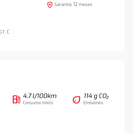
local_police
12
5
Garantía:
meses
C
DGT:
4,7 l/100km
114 g CO₂
local_gas_station
eco
Consumo mixto
Emisiones