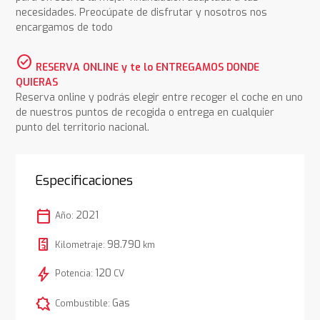
necesidades. Preocúpate de disfrutar y nosotros nos
encargamos de todo
check_circle
RESERVA ONLINE y te lo ENTREGAMOS DONDE
QUIERAS
Reserva online y podrás elegir entre recoger el coche en uno
de nuestros puntos de recogida o entrega en cualquier
punto del territorio nacional.
Especificaciones
calendar_today
2021
Año:
98.790
Kilometraje:
km
bolt
120
Potencia:
CV
comic_bubble
Gas
Combustible: