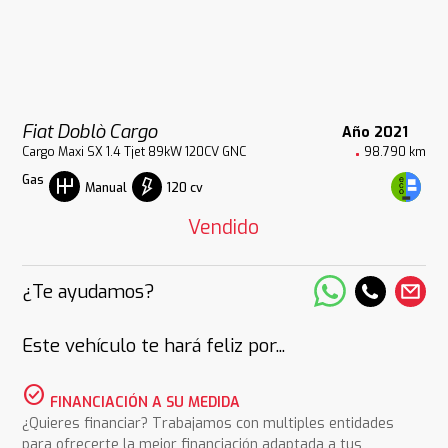
Fiat Doblò Cargo
Año 2021
Cargo Maxi SX 1.4 Tjet 89kW 120CV GNC
98.790 km
Gas
120 cv
Manual
Vendido
¿Te ayudamos?
Este vehículo te hará feliz por...
check_circle
FINANCIACIÓN A SU MEDIDA
¿Quieres financiar? Trabajamos con multiples entidades
para ofrecerte la mejor financiación adaptada a tus