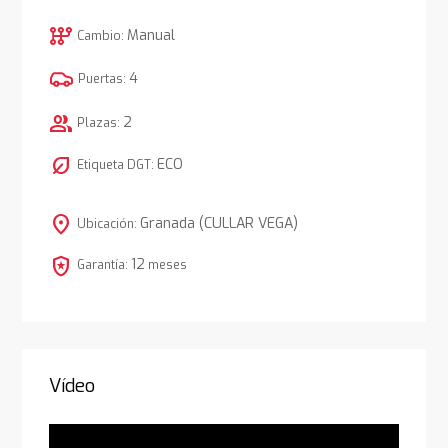
auto_transmission
Manual
Cambio:
4
Puertas:
group
2
Plazas:
nest_eco_leaf
ECO
Etiqueta DGT:
location_on
Granada (CULLAR VEGA)
Ubicación:
local_police
12
Garantía:
meses
Vídeo