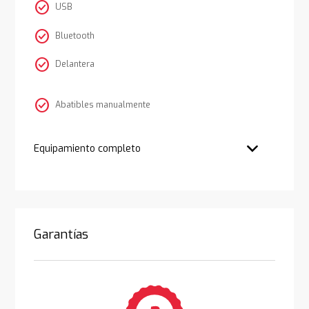
check_circle
USB
check_circle
Bluetooth
check_circle
Delantera
check_circle
Abatibles manualmente
Equipamiento completo
Garantías