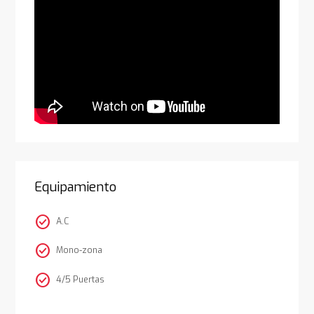
Equipamiento
check_circle
A.C
check_circle
Mono-zona
check_circle
4/5 Puertas