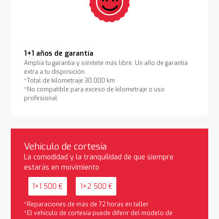
1+1 años de garantía
Amplía tu garantía y siéntete más libre. Un año de garantía
extra a tu disposición.
*Total de kilometraje 30.000 km
*No compatible para exceso de kilometraje o uso
profesional
Vehículo de cortesía
La comodidad y la tranquilidad de que siempre
estarás en movimiento
1+1 500 €
1+2 500 €
*Reparaciones de más de 72 horas en taller
*El vehículo de cortesía puede diferir del modelo de