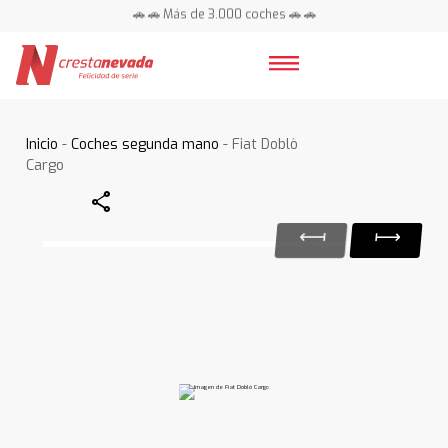
🚗 🚗 Más de 3.000 coches 🚗 🚗
📍 Centros en toda España ⭐
Inicio
-
Coches segunda mano
- Fiat Doblò
Cargo
Share