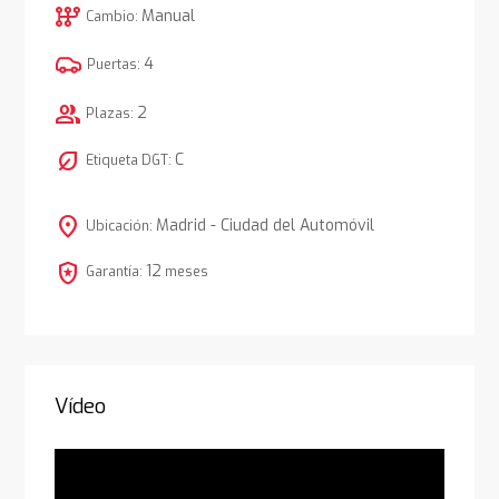
auto_transmission
Manual
Cambio:
4
Puertas:
group
2
Plazas:
nest_eco_leaf
C
Etiqueta DGT:
location_on
Madrid - Ciudad del Automóvil
Ubicación:
local_police
12
Garantía:
meses
Vídeo