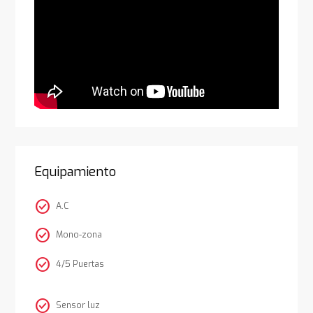
Equipamiento
check_circle
A.C
check_circle
Mono-zona
check_circle
4/5 Puertas
check_circle
Sensor luz