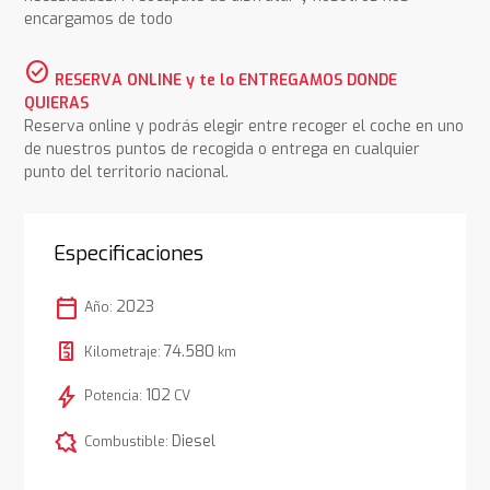
encargamos de todo
check_circle
RESERVA ONLINE y te lo ENTREGAMOS DONDE
QUIERAS
Reserva online y podrás elegir entre recoger el coche en uno
de nuestros puntos de recogida o entrega en cualquier
punto del territorio nacional.
Especificaciones
calendar_today
2023
Año:
74.580
Kilometraje:
km
bolt
102
Potencia:
CV
comic_bubble
Diesel
Combustible: