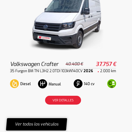
Volkswagen Crafter
37.757 €
40.400 €
35 Furgon BM TN L3H2 2.0TDI 103kW140CV
2026
2.000 km
Diesel
140 cv
Manual
VER DETALLES
Ver todos los vehículos