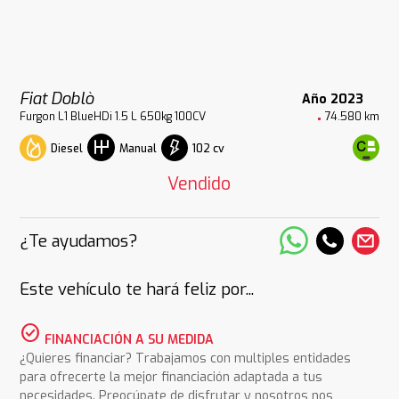
Fiat Doblò
Año 2023
Furgon L1 BlueHDi 1.5 L 650kg 100CV
74.580 km
Diesel
102 cv
Manual
Vendido
¿Te ayudamos?
Este vehículo te hará feliz por...
check_circle
FINANCIACIÓN A SU MEDIDA
¿Quieres financiar? Trabajamos con multiples entidades
para ofrecerte la mejor financiación adaptada a tus
necesidades. Preocúpate de disfrutar y nosotros nos