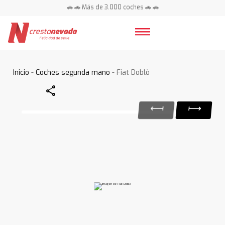
🚗 🚗 Más de 3.000 coches 🚗 🚗
📍 Centros en toda España ⭐
Inicio
-
Coches segunda mano
- Fiat Doblò
Share