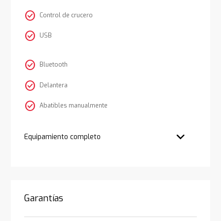
check_circle
Control de crucero
check_circle
USB
check_circle
Bluetooth
check_circle
Delantera
check_circle
Abatibles manualmente
Equipamiento completo
Garantías