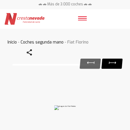
🚗 🚗 Más de 3.000 coches 🚗 🚗
📍 Centros en toda España ⭐
Inicio
-
Coches segunda mano
- Fiat Fiorino
Share