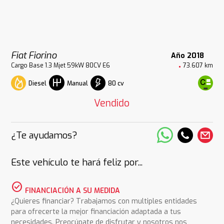
Fiat Fiorino
Año 2018
Cargo Base 1.3 Mjet 59kW 80CV E6
73.607 km
Diesel
80 cv
Manual
Vendido
¿Te ayudamos?
Este vehículo te hará feliz por...
check_circle
FINANCIACIÓN A SU MEDIDA
¿Quieres financiar? Trabajamos con multiples entidades
para ofrecerte la mejor financiación adaptada a tus
necesidades. Preocúpate de disfrutar y nosotros nos