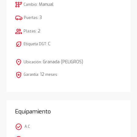
auto_transmission
Manual
Cambio:
3
Puertas:
group
2
Plazas:
nest_eco_leaf
C
Etiqueta DGT:
location_on
Granada (PELIGROS)
Ubicación:
local_police
12
Garantía:
meses
Equipamiento
check_circle
A.C