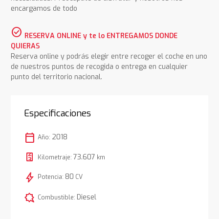
encargamos de todo
check_circle
RESERVA ONLINE y te lo ENTREGAMOS DONDE
QUIERAS
Reserva online y podrás elegir entre recoger el coche en uno
de nuestros puntos de recogida o entrega en cualquier
punto del territorio nacional.
Especificaciones
calendar_today
2018
Año:
73.607
Kilometraje:
km
bolt
80
Potencia:
CV
comic_bubble
Diesel
Combustible: