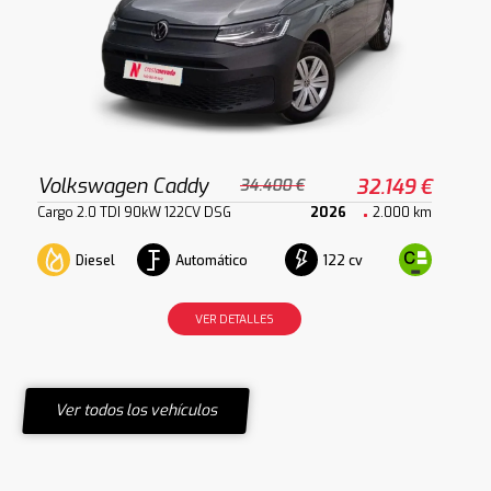
Volkswagen Caddy
32.149 €
34.400 €
Cargo 2.0 TDI 90kW 122CV DSG
2026
2.000 km
Diesel
Automático
122 cv
VER DETALLES
Ver todos los vehículos