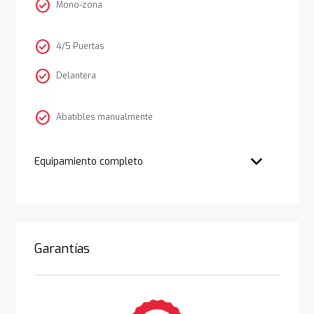
check_circle
Mono-zona
check_circle
4/5 Puertas
check_circle
Delantera
check_circle
Abatibles manualmente
Equipamiento completo
Garantías