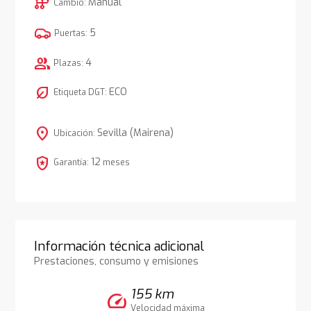
auto_transmission
Manual
Cambio:
5
Puertas:
group
4
Plazas:
nest_eco_leaf
ECO
Etiqueta DGT:
location_on
Sevilla (Mairena)
Ubicación:
local_police
12
Garantía:
meses
Información técnica adicional
Prestaciones, consumo y emisiones
155 km
speed
Velocidad máxima