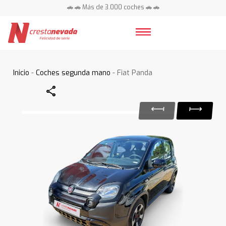
🚗 🚗 Más de 3.000 coches 🚗 🚗
📍 Centros en toda España ⭐
Inicio
-
Coches segunda mano
- Fiat Panda
Share