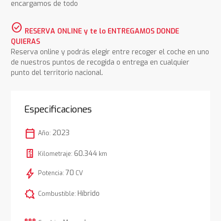
encargamos de todo
check_circle
RESERVA ONLINE y te lo ENTREGAMOS DONDE
QUIERAS
Reserva online y podrás elegir entre recoger el coche en uno
de nuestros puntos de recogida o entrega en cualquier
punto del territorio nacional.
Especificaciones
calendar_today
2023
Año:
60.344
Kilometraje:
km
bolt
70
Potencia:
CV
comic_bubble
Híbrido
Combustible: