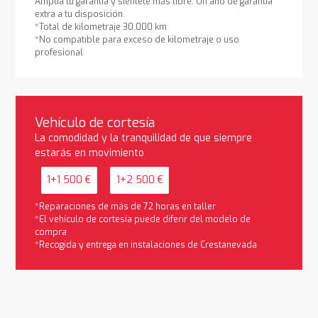
Amplía tu garantía y siéntete más libre. Un año de garantía
extra a tu disposición.
*Total de kilometraje 30.000 km
*No compatible para exceso de kilometraje o uso
profesional
Vehículo de cortesía
La comodidad y la tranquilidad de que siempre
estarás en movimiento
1+1 500 €
1+2 500 €
*Reparaciones de más de 72 horas en taller
*El vehículo de cortesía puede diferir del modelo de
compra
*Recogida y entrega en instalaciones de Crestanevada