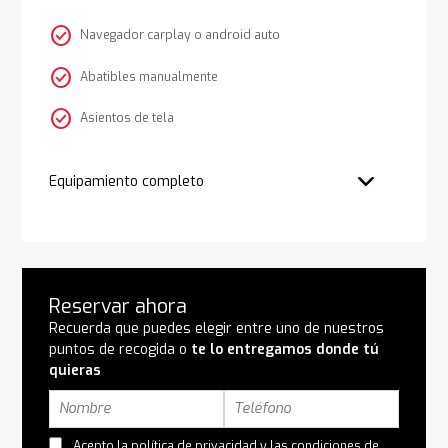
check_circle
Navegador carplay o android auto
check_circle
Abatibles manualmente
check_circle
Asientos de tela
Equipamiento completo
Reservar ahora
Recuerda que puedes elegir entre uno de nuestros
puntos de recogida o
te lo entregamos donde tú
quieras
Acepto la
política de privacidad
y las
condiciones de