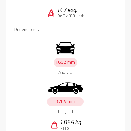
14,7 seg.
rocket
De 0 a 100 km/h
Dimensiones
1.662 mm
Anchura
3.705 mm
Longitud
1.055 kg
weight
Peso