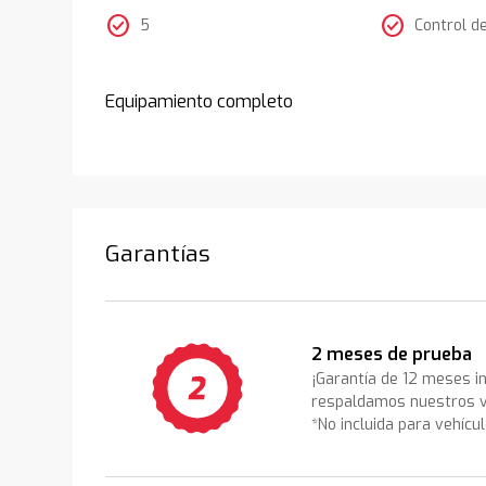
check_circle
check_circle
5
Control d
Equipamiento completo
Garantías
2 meses de prueba
¡Garantía de 12 meses i
respaldamos nuestros v
*No incluida para vehícu