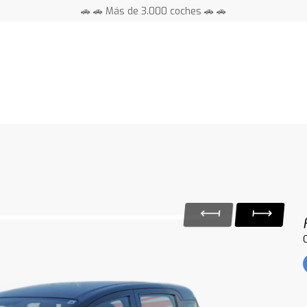
🚗 🚗 Más de 3.000 coches 🚗 🚗
📍 Centros en toda España ⭐