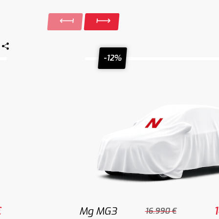
-12%
€
Mg MG3
16.990 €