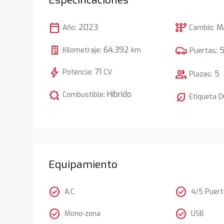
calendar_today
auto_transmission
2023
M
Año:
Cambio:
64.392
Kilometraje:
km
Puertas:
bolt
71
Potencia:
CV
group
5
Plazas:
comic_bubble
Híbrido
Combustible:
nest_eco_leaf
Etiqueta 
Equipamiento
check_circle
check_circle
A.C
4/5 Puer
check_circle
check_circle
Mono-zona
USB