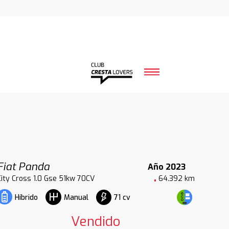
Fiat Panda
Año 2023
City Cross 1.0 Gse 51kw 70CV
64.392 km
71 cv
Híbrido
Manual
Vendido