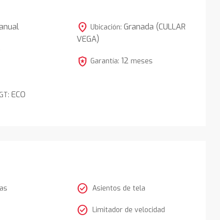
location_on
anual
Granada (CULLAR
Ubicación:
VEGA)
5
local_police
12
Garantía:
meses
ECO
DGT:
check_circle
tas
Asientos de tela
check_circle
Limitador de velocidad