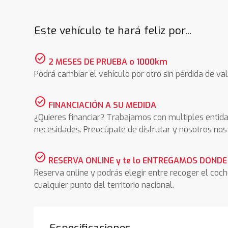
Este vehículo te hará feliz por...
check_circle
2 MESES DE PRUEBA o 1000km
Podrá cambiar el vehículo por otro sin pérdida de val
check_circle
FINANCIACIÓN A SU MEDIDA
¿Quieres financiar? Trabajamos con multiples entida
necesidades. Preocúpate de disfrutar y nosotros n
check_circle
RESERVA ONLINE y te lo ENTREGAMOS DONDE
Reserva online y podrás elegir entre recoger el coc
cualquier punto del territorio nacional.
Especificaciones