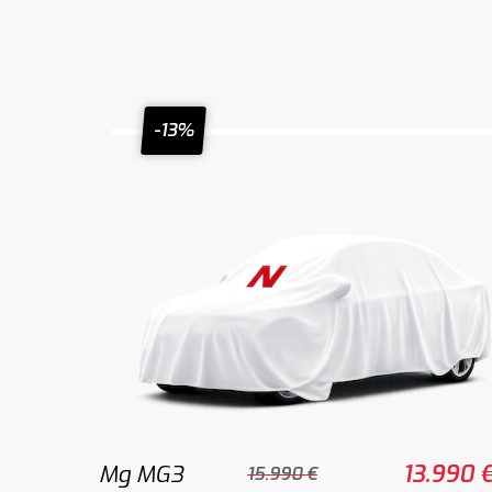
-13%
Mg MG3
13.990 
15.990 €