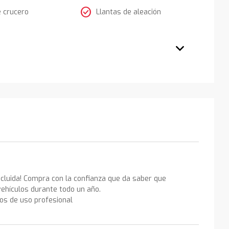
check_circle
e crucero
Llantas de aleación
ncluida! Compra con la confianza que da saber que
ehículos durante todo un año.
los de uso profesional