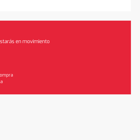
estarás en movimiento
 compra
da