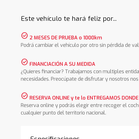
Este vehículo te hará feliz por...
check_circle
2 MESES DE PRUEBA o 1000km
Podrá cambiar el vehículo por otro sin pérdida de val
check_circle
FINANCIACIÓN A SU MEDIDA
¿Quieres financiar? Trabajamos con multiples entida
necesidades. Preocúpate de disfrutar y nosotros n
check_circle
RESERVA ONLINE y te lo ENTREGAMOS DONDE
Reserva online y podrás elegir entre recoger el coc
cualquier punto del territorio nacional.
Especificaciones