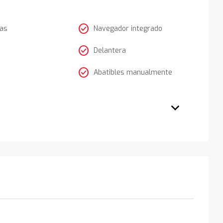
check_circle
tas
Navegador integrado
check_circle
Delantera
check_circle
Abatibles manualmente