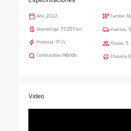
calendar_today
auto_transmission
2022
M
Año:
Cambio:
77.207
Kilometraje:
km
Puertas:
bolt
71
Potencia:
CV
group
5
Plazas:
comic_bubble
Híbrido
Combustible:
nest_eco_leaf
Etiqueta 
Vídeo