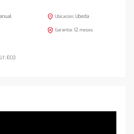
location_on
anual
Ubeda
Ubicación:
local_police
12
5
Garantía:
meses
ECO
DGT: