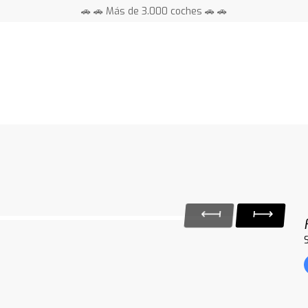
🚗 🚗 Más de 3.000 coches 🚗 🚗
📍 Centros en toda España ⭐