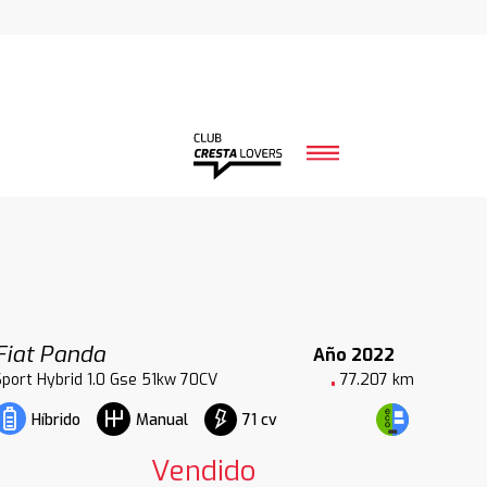
Fiat Panda
Año 2022
Sport Hybrid 1.0 Gse 51kw 70CV
77.207 km
71 cv
Híbrido
Manual
Vendido