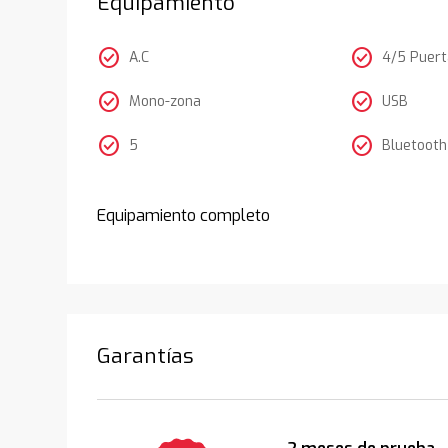
Equipamiento
check_circle
check_circle
A.C
4/5 Puer
check_circle
check_circle
Mono-zona
USB
check_circle
check_circle
5
Bluetooth
Equipamiento completo
Garantías