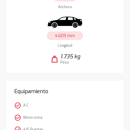
Anchura
4.609 mm
Longitud
1.735 kg
weight
Peso
Equipamiento
check_circle
A.C
check_circle
Mono-zona
check_circle
4/5 Puertas