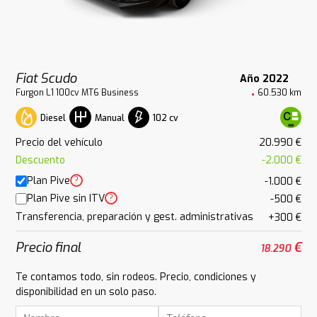
Fiat Scudo
Año 2022
Furgon L1 100cv MT6 Business
60.530 km
Diesel
102 cv
Manual
Precio del vehículo
20.990 €
Descuento
-2.000 €
Plan Pive
?
-1.000 €
Plan Pive sin ITV
?
-500 €
Transferencia, preparación y gest. administrativas
+300 €
Precio final
€
18.290
Te contamos todo, sin rodeos. Precio, condiciones y
disponibilidad en un solo paso.