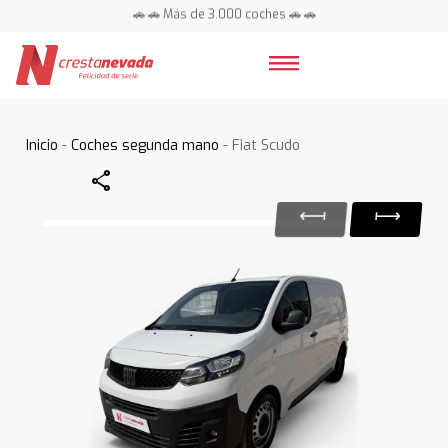
🚗 🚗 Más de 3.000 coches 🚗 🚗
📍 Centros en toda España ⭐
Inicio
-
Coches segunda mano
- Fiat Scudo
Share