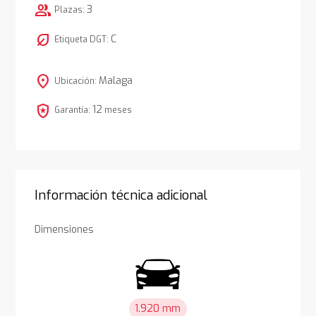
group
3
Plazas:
nest_eco_leaf
C
Etiqueta DGT:
location_on
Malaga
Ubicación:
local_police
12
Garantía:
meses
Información técnica adicional
Dimensiones
1.920 mm