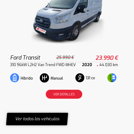
Ford Transit
23.990 €
25.990 €
310 96kW L2H2 Van Trend FWD MHEV
2020
44.030 km
131 cv
Híbrido
Manual
VER DETALLES
Ver todos los vehículos