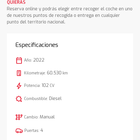
QUIERAS
Reserva online y podrás elegir entre recoger el coche en uno
de nuestros puntos de recogida o entrega en cualquier
punto del territorio nacional.
Especificaciones
calendar_today
2022
Año:
60.530
Kilometraje:
km
bolt
102
Potencia:
CV
comic_bubble
Diesel
Combustible:
auto_transmission
Manual
Cambio:
4
Puertas: