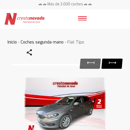
🚗 🚗 Más de 3.000 coches 🚗 🚗
📍 Centros en toda España ⭐
Inicio
-
Coches segunda mano
- Fiat Tipo
Share