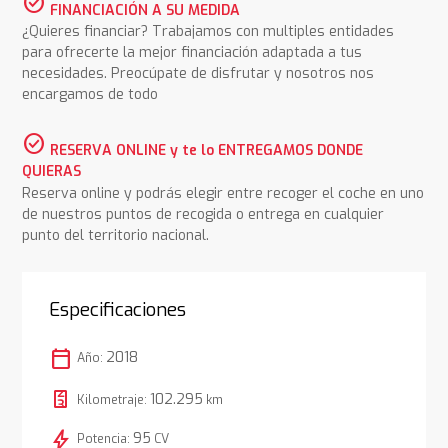
check_circle
FINANCIACIÓN A SU MEDIDA
¿Quieres financiar? Trabajamos con multiples entidades
para ofrecerte la mejor financiación adaptada a tus
necesidades. Preocúpate de disfrutar y nosotros nos
encargamos de todo
check_circle
RESERVA ONLINE y te lo ENTREGAMOS DONDE
QUIERAS
Reserva online y podrás elegir entre recoger el coche en uno
de nuestros puntos de recogida o entrega en cualquier
punto del territorio nacional.
Especificaciones
calendar_today
2018
Año:
102.295
Kilometraje:
km
bolt
95
Potencia:
CV