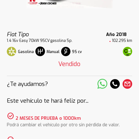
Fiat Tipo
Año 2018
1.4 16v Easy 70kW 95CV gasolina 5p.
102.295 km
Gasolina
95 cv
Manual
Vendido
¿Te ayudamos?
Este vehículo te hará feliz por...
check_circle
2 MESES DE PRUEBA o 1000km
Podrá cambiar el vehículo por otro sin pérdida de valor.