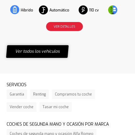
Automático
110 cv
Híbrido
VER DETALLES
Ver todos los vehículos
SERVICIOS
Garantía
Renting
Compramos tu coche
Vender coche
Tasar mi coche
COCHES DE SEGUNDA MANO Y OCASIÓN POR MARCA
Coches de segunda mano y ocasión Alfa Romeo