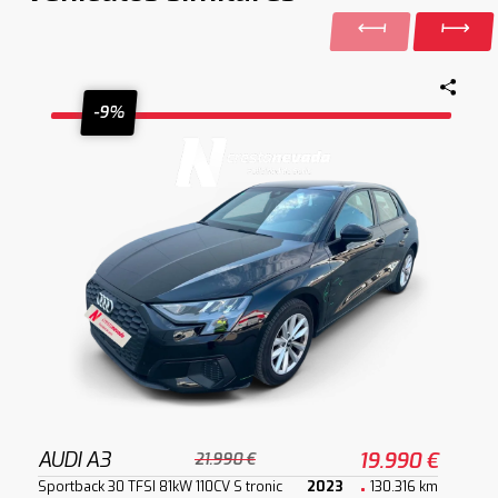
-9%
AUDI A3
19.990 €
21.990 €
Sportback 30 TFSI 81kW 110CV S tronic
2023
130.316 km