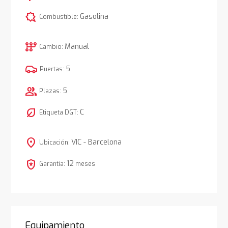
comic_bubble
Gasolina
Combustible:
auto_transmission
Manual
Cambio:
5
Puertas:
group
5
Plazas:
nest_eco_leaf
C
Etiqueta DGT:
location_on
VIC - Barcelona
Ubicación:
local_police
12
Garantía:
meses
Equipamiento