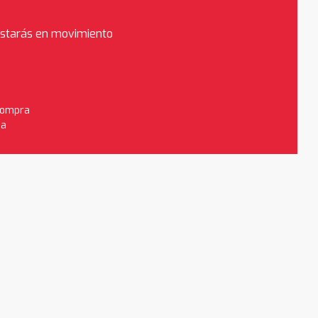
estarás en movimiento
 compra
da