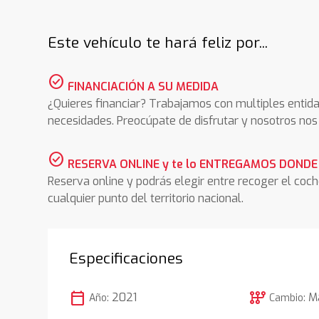
Este vehículo te hará feliz por...
check_circle
FINANCIACIÓN A SU MEDIDA
¿Quieres financiar? Trabajamos con multiples entida
necesidades. Preocúpate de disfrutar y nosotros n
check_circle
RESERVA ONLINE y te lo ENTREGAMOS DONDE
Reserva online y podrás elegir entre recoger el coc
cualquier punto del territorio nacional.
Especificaciones
calendar_today
auto_transmission
2021
M
Año:
Cambio: