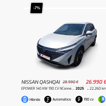
-7%
NISSAN QASHQAI
26.990 
28.990 €
EPOWER 140 KW 190 CV NConnecta
2025
22.260 k
Automático
190 cv
Híbrido