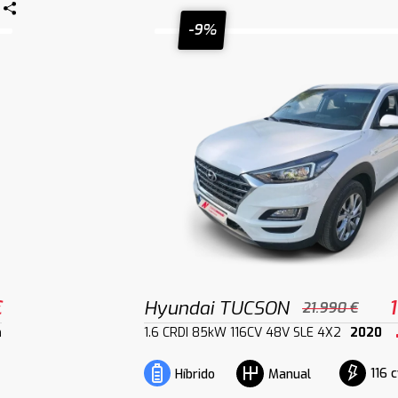
-9%
€
Hyundai TUCSON
21.990 €
m
1.6 CRDI 85kW 116CV 48V SLE 4X2
2020
116 
Híbrido
Manual