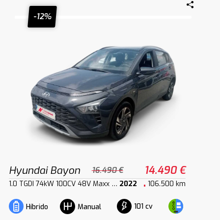
-12%
Hyundai Bayon
14.490 €
16.490 €
1.0 TGDI 74kW 100CV 48V Maxx DCT
2022
106.500 km
101 cv
Híbrido
Manual