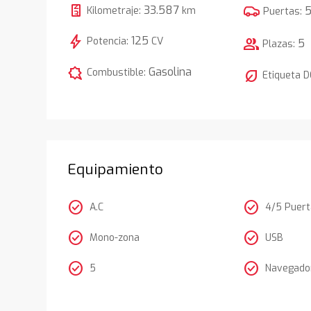
33.587
Kilometraje:
km
Puertas:
bolt
125
Potencia:
CV
group
5
Plazas:
comic_bubble
Gasolina
Combustible:
nest_eco_leaf
Etiqueta 
Equipamiento
check_circle
check_circle
A.C
4/5 Puer
check_circle
check_circle
Mono-zona
USB
check_circle
check_circle
5
Navegador