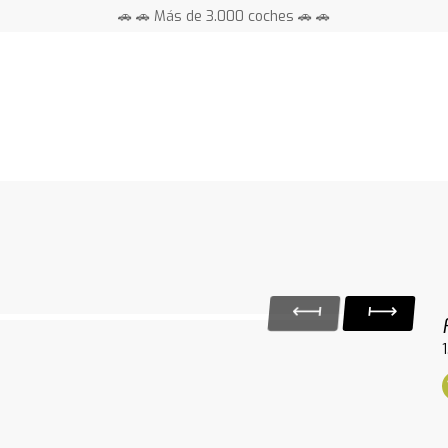
🚗 🚗 Más de 3.000 coches 🚗 🚗
📍 Centros en toda España ⭐