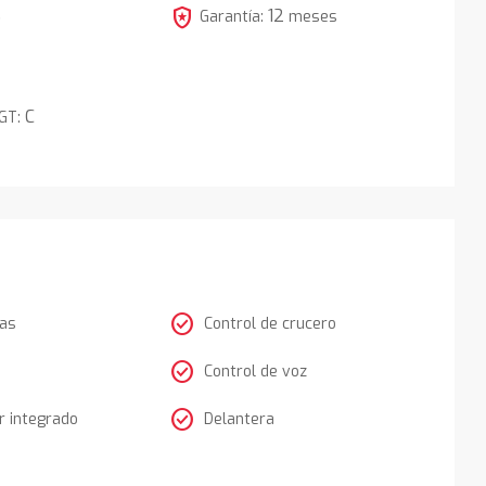
local_police
12
5
Garantía:
meses
C
DGT:
check_circle
tas
Control de crucero
check_circle
Control de voz
check_circle
 integrado
Delantera