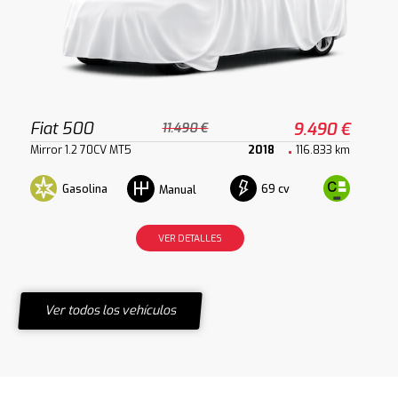
Fiat 500
9.490 €
11.490 €
Mirror 1.2 70CV MT5
2018
116.833 km
Gasolina
69 cv
Manual
VER DETALLES
Ver todos los vehículos