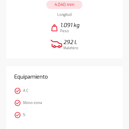
4.040 mm
Longitud
1.091 kg
weight
Peso
292 l.
Maletero
Equipamiento
check_circle
A.C
check_circle
Mono-zona
check_circle
5