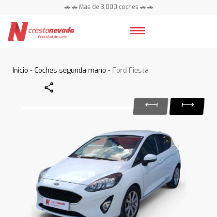
🚗 🚗 Más de 3.000 coches 🚗 🚗
📍 Centros en toda España ⭐
Inicio
-
Coches segunda mano
- Ford Fiesta
Share