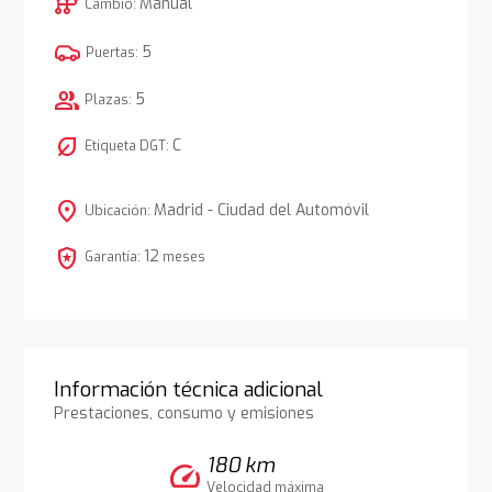
auto_transmission
Manual
Cambio:
5
Puertas:
group
5
Plazas:
nest_eco_leaf
C
Etiqueta DGT:
location_on
Madrid - Ciudad del Automóvil
Ubicación:
local_police
12
Garantía:
meses
Información técnica adicional
Prestaciones, consumo y emisiones
180 km
speed
Velocidad máxima