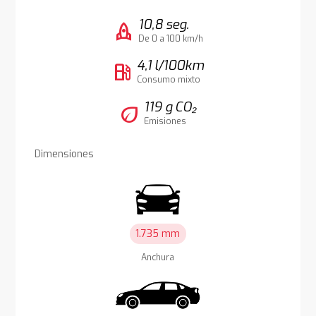
10,8 seg.
rocket
De 0 a 100 km/h
4,1 l/100km
local_gas_station
Consumo mixto
119 g CO₂
eco
Emisiones
Dimensiones
1.735 mm
Anchura