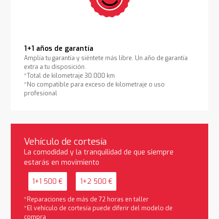
1+1 años de garantía
Amplía tu garantía y siéntete más libre. Un año de garantía
extra a tu disposición.
*Total de kilometraje 30.000 km
*No compatible para exceso de kilometraje o uso
profesional
Vehículo de cortesía
La comodidad y la tranquilidad de que siempre
estarás en movimiento
1+1 500 €
1+2 500 €
*Reparaciones de más de 72 horas en taller
*El vehículo de cortesía puede diferir del modelo de
compra