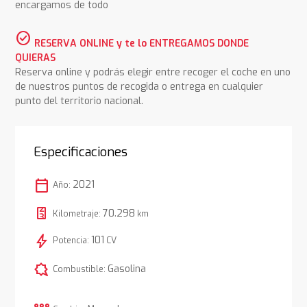
encargamos de todo
check_circle
RESERVA ONLINE y te lo ENTREGAMOS DONDE
QUIERAS
Reserva online y podrás elegir entre recoger el coche en uno
de nuestros puntos de recogida o entrega en cualquier
punto del territorio nacional.
Especificaciones
calendar_today
2021
Año:
70.298
Kilometraje:
km
bolt
101
Potencia:
CV
comic_bubble
Gasolina
Combustible: