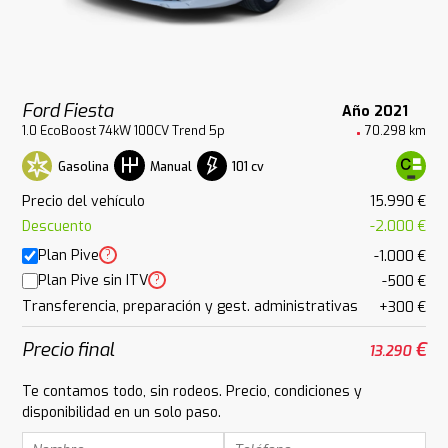
Ford Fiesta
Año 2021
1.0 EcoBoost 74kW 100CV Trend 5p
70.298 km
Gasolina
101 cv
Manual
Precio del vehículo
15.990 €
Descuento
-2.000 €
Plan Pive
?
-1.000 €
Plan Pive sin ITV
?
-500 €
Transferencia, preparación y gest. administrativas
+300 €
Precio final
€
13.290
Te contamos todo, sin rodeos. Precio, condiciones y
disponibilidad en un solo paso.