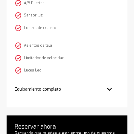
check_circle
4/5 Puertas
check_circle
Sensor luz
check_circle
Control de crucero
check_circle
Asientos de tela
check_circle
Limitador de velocidad
check_circle
Luces Led
Equipamiento completo
Reservar ahora
Recuerda que puedes elegir entre uno de nuestros