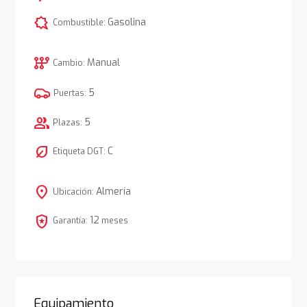
comic_bubble
Gasolina
Combustible:
auto_transmission
Manual
Cambio:
5
Puertas:
group
5
Plazas:
nest_eco_leaf
C
Etiqueta DGT:
location_on
Almería
Ubicación:
local_police
12
Garantía:
meses
Equipamiento