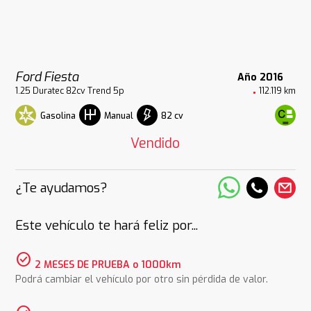
Ford Fiesta
Año 2016
1.25 Duratec 82cv Trend 5p
112.119 km
Gasolina
82 cv
Manual
Vendido
¿Te ayudamos?
Este vehículo te hará feliz por...
check_circle
2 MESES DE PRUEBA o 1000km
Podrá cambiar el vehículo por otro sin pérdida de valor.