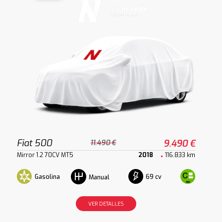
Fiat 500
9.490 €
11.490 €
Mirror 1.2 70CV MT5
2018
116.833 km
Gasolina
69 cv
Manual
VER DETALLES