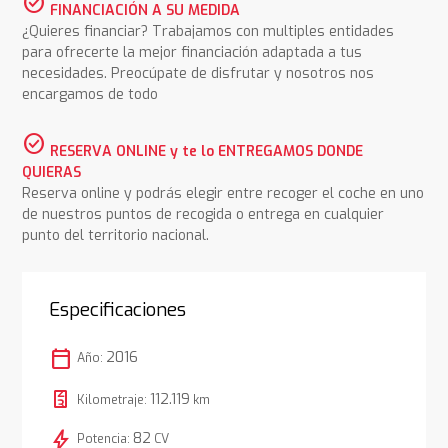
check_circle
FINANCIACIÓN A SU MEDIDA
¿Quieres financiar? Trabajamos con multiples entidades
para ofrecerte la mejor financiación adaptada a tus
necesidades. Preocúpate de disfrutar y nosotros nos
encargamos de todo
check_circle
RESERVA ONLINE y te lo ENTREGAMOS DONDE
QUIERAS
Reserva online y podrás elegir entre recoger el coche en uno
de nuestros puntos de recogida o entrega en cualquier
punto del territorio nacional.
Especificaciones
calendar_today
2016
Año:
112.119
Kilometraje:
km
bolt
82
Potencia:
CV