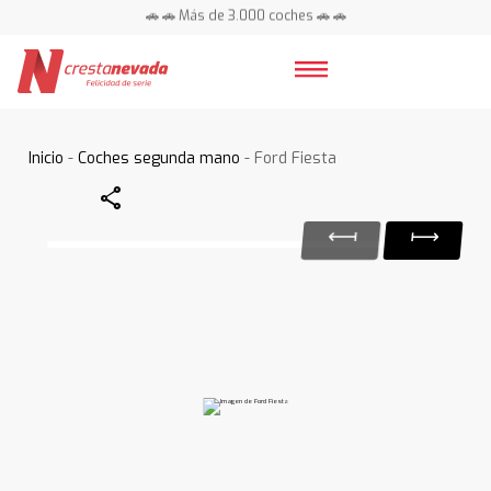
🚗 🚗 Más de 3.000 coches 🚗 🚗
📍 Centros en toda España ⭐
Inicio
-
Coches segunda mano
- Ford Fiesta
Share