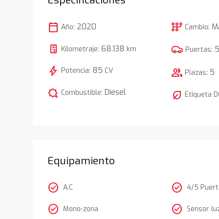
calendar_today
auto_transmission
2020
M
Año:
Cambio:
68.138
Kilometraje:
km
Puertas:
bolt
85
Potencia:
CV
group
5
Plazas:
comic_bubble
Diesel
Combustible:
nest_eco_leaf
Etiqueta 
Equipamiento
check_circle
check_circle
A.C
4/5 Puer
check_circle
check_circle
Mono-zona
Sensor lu