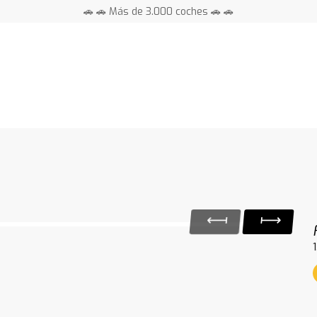
🚗 🚗 Más de 3.000 coches 🚗 🚗
📍 Centros en toda España ⭐