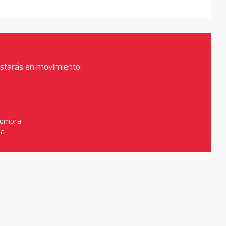
estarás en movimiento
 compra
da