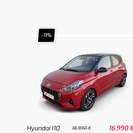
-11%
Hyundai i10
16.990 
18.990 €