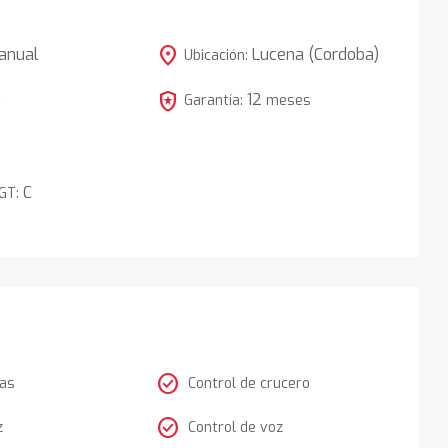
location_on
anual
Lucena (Cordoba)
Ubicación:
local_police
12
5
Garantía:
meses
C
DGT:
check_circle
tas
Control de crucero
check_circle
z
Control de voz