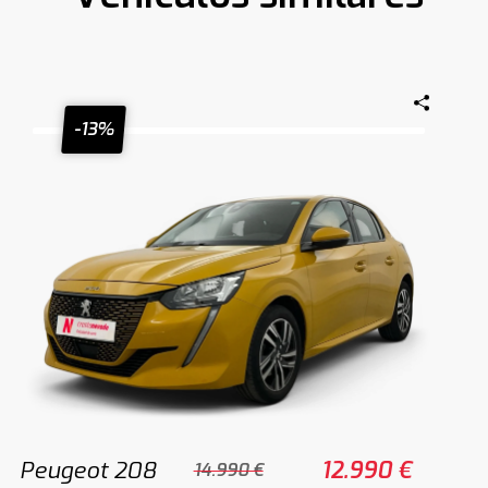
-13%
Peugeot 208
12.990 €
14.990 €