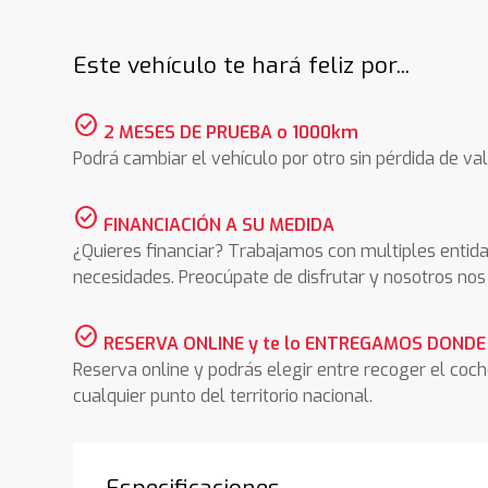
Este vehículo te hará feliz por...
check_circle
2 MESES DE PRUEBA o 1000km
Podrá cambiar el vehículo por otro sin pérdida de val
check_circle
FINANCIACIÓN A SU MEDIDA
¿Quieres financiar? Trabajamos con multiples entida
necesidades. Preocúpate de disfrutar y nosotros n
check_circle
RESERVA ONLINE y te lo ENTREGAMOS DONDE
Reserva online y podrás elegir entre recoger el coc
cualquier punto del territorio nacional.
Especificaciones