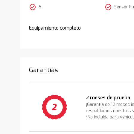
check_circle
check_circle
5
Sensor llu
Equipamiento completo
Garantías
2 meses de prueba
¡Garantía de 12 meses i
respaldamos nuestros v
*No incluida para vehícu