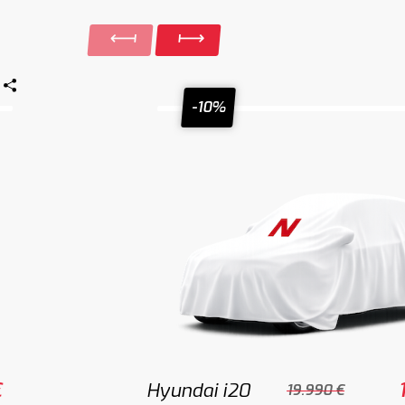
-10%
€
Hyundai i20
19.990 €