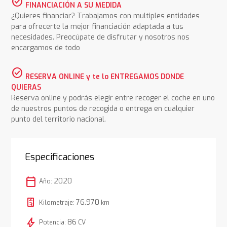
check_circle
FINANCIACIÓN A SU MEDIDA
¿Quieres financiar? Trabajamos con multiples entidades
para ofrecerte la mejor financiación adaptada a tus
necesidades. Preocúpate de disfrutar y nosotros nos
encargamos de todo
check_circle
RESERVA ONLINE y te lo ENTREGAMOS DONDE
QUIERAS
Reserva online y podrás elegir entre recoger el coche en uno
de nuestros puntos de recogida o entrega en cualquier
punto del territorio nacional.
Especificaciones
calendar_today
2020
Año:
76.970
Kilometraje:
km
bolt
86
Potencia:
CV