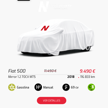
Fiat 500
9.490 €
11.490 €
Mirror 1.2 70CV MT5
2018
116.833 km
Gasolina
69 cv
Manual
VER DETALLES