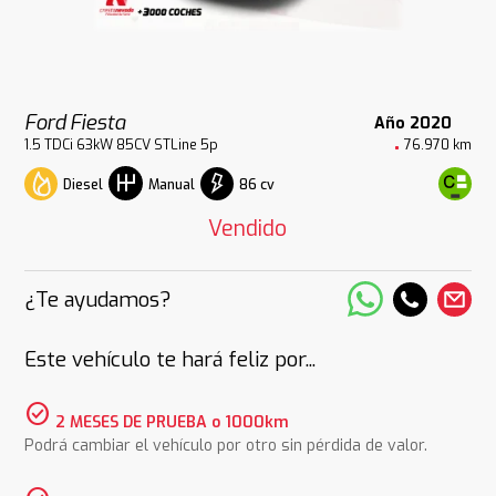
Ford Fiesta
Año 2020
1.5 TDCi 63kW 85CV STLine 5p
76.970 km
Diesel
86 cv
Manual
Vendido
¿Te ayudamos?
Este vehículo te hará feliz por...
check_circle
2 MESES DE PRUEBA o 1000km
Podrá cambiar el vehículo por otro sin pérdida de valor.