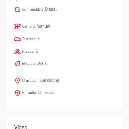
comic_bubble
Diesel
Combustible:
auto_transmission
Manual
Cambio:
5
Puertas:
group
5
Plazas:
nest_eco_leaf
C
Etiqueta DGT:
location_on
Barcelona
Ubicación:
local_police
12
Garantía:
meses
Vídeo