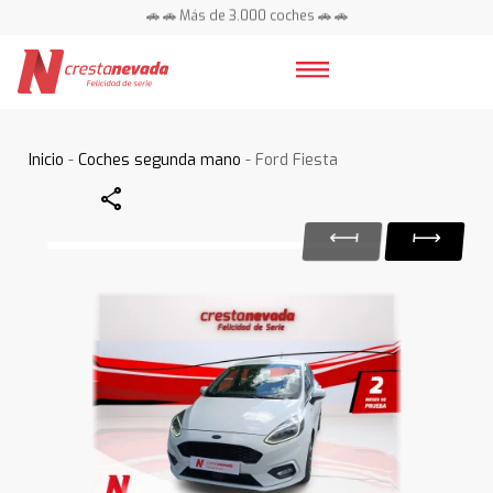
🚗 🚗 Más de 3.000 coches 🚗 🚗
📍 Centros en toda España ⭐
Inicio
-
Coches segunda mano
- Ford Fiesta
Share