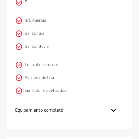
check_circle
5
check_circle
4/5 Puertas
check_circle
Sensor luz
check_circle
Sensor lluvia
check_circle
Control de crucero
check_circle
Asientos de tela
check_circle
Limitador de velocidad
Equipamiento completo