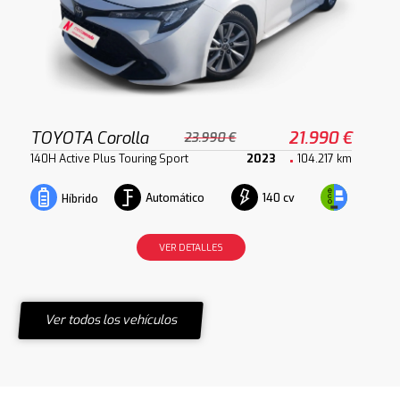
TOYOTA Corolla
21.990 €
23.990 €
140H Active Plus Touring Sport
2023
104.217 km
Automático
140 cv
Híbrido
VER DETALLES
Ver todos los vehículos