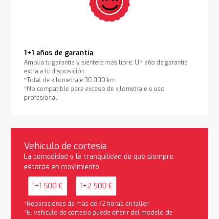
1+1 años de garantía
Amplía tu garantía y siéntete más libre. Un año de garantía
extra a tu disposición.
*Total de kilometraje 30.000 km
*No compatible para exceso de kilometraje o uso
profesional
Vehículo de cortesía
La comodidad y la tranquilidad de que siempre
estarás en movimiento
1+1 500 €
1+2 500 €
*Reparaciones de más de 72 horas en taller
*El vehículo de cortesía puede diferir del modelo de