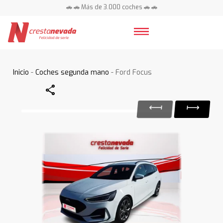
🚗 🚗 Más de 3.000 coches 🚗 🚗
📍 Centros en toda España ⭐
Inicio
-
Coches segunda mano
- Ford Focus
Share