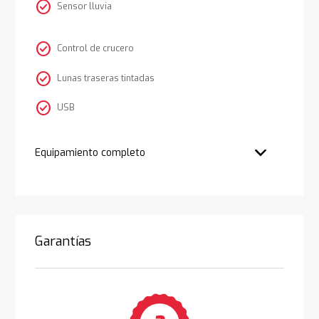
check_circle
Sensor lluvia
check_circle
Control de crucero
check_circle
Lunas traseras tintadas
check_circle
USB
Equipamiento completo
Garantías