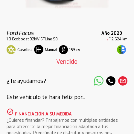
Ford Focus
Año 2023
1.0 Ecoboost 92kW STLine SB
112.624 km
Gasolina
155 cv
Manual
Vendido
¿Te ayudamos?
Este vehículo te hará feliz por...
check_circle
FINANCIACIÓN A SU MEDIDA
¿Quieres financiar? Trabajamos con multiples entidades
para ofrecerte la mejor financiación adaptada a tus
necesidades. Preocúpate de disfrutar y nosotros nos