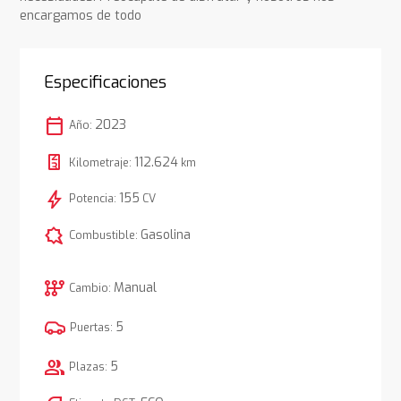
encargamos de todo
Especificaciones
calendar_today
2023
Año:
112.624
Kilometraje:
km
bolt
155
Potencia:
CV
comic_bubble
Gasolina
Combustible:
auto_transmission
Manual
Cambio:
5
Puertas:
group
5
Plazas: