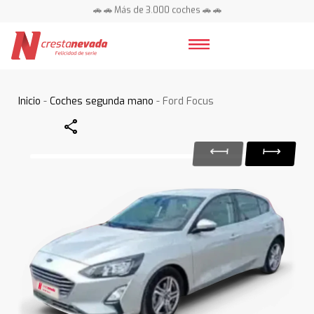
🚗 🚗 Más de 3.000 coches 🚗 🚗
📍 Centros en toda España ⭐
Inicio
-
Coches segunda mano
- Ford Focus
Share