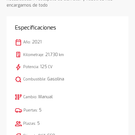
encargamos de todo
Especificaciones
calendar_today
2021
Año:
21.730
Kilometraje:
km
bolt
125
Potencia:
CV
comic_bubble
Gasolina
Combustible:
auto_transmission
Manual
Cambio:
5
Puertas:
group
5
Plazas: