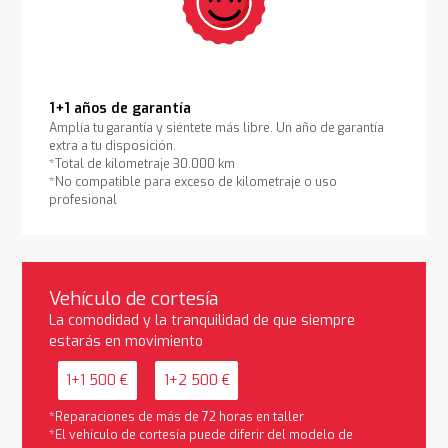
1+1 años de garantía
Amplía tu garantía y siéntete más libre. Un año de garantía
extra a tu disposición.
*Total de kilometraje 30.000 km
*No compatible para exceso de kilometraje o uso
profesional
Vehículo de cortesía
La comodidad y la tranquilidad de que siempre
estarás en movimiento
1+1 500 €
1+2 500 €
*Reparaciones de más de 72 horas en taller
*El vehículo de cortesía puede diferir del modelo de