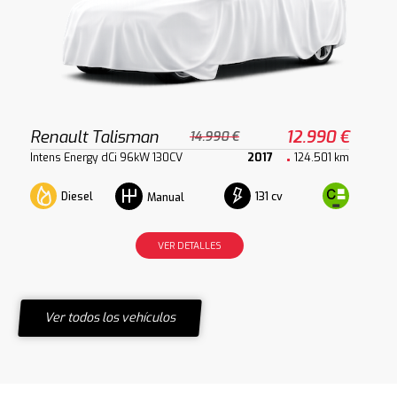
Renault Talisman
12.990 €
14.990 €
Intens Energy dCi 96kW 130CV
2017
124.501 km
Diesel
131 cv
Manual
VER DETALLES
Ver todos los vehículos