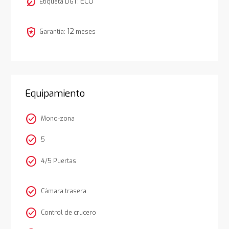
nest_eco_leaf
ECO
Etiqueta DGT:
local_police
12
Garantía:
meses
Equipamiento
check_circle
Mono-zona
check_circle
5
check_circle
4/5 Puertas
check_circle
Cámara trasera
check_circle
Control de crucero