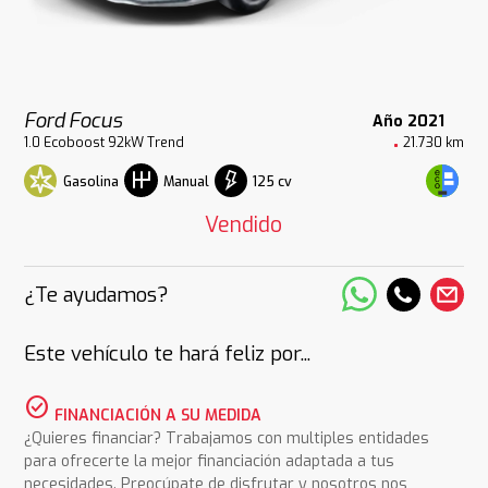
Ford Focus
Año 2021
1.0 Ecoboost 92kW Trend
21.730 km
Gasolina
125 cv
Manual
Vendido
¿Te ayudamos?
Este vehículo te hará feliz por...
check_circle
FINANCIACIÓN A SU MEDIDA
¿Quieres financiar? Trabajamos con multiples entidades
para ofrecerte la mejor financiación adaptada a tus
necesidades. Preocúpate de disfrutar y nosotros nos