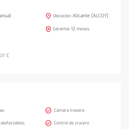
location_on
anual
Alicante (ALCOY)
Ubicación:
local_police
12
5
Garantía:
meses
C
DGT:
check_circle
tas
Cámara trasera
check_circle
calefactables
Control de crucero