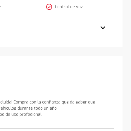
check_circle
z
Control de voz
ncluida! Compra con la confianza que da saber que
ehículos durante todo un año.
los de uso profesional