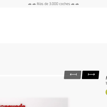
🚗 🚗 Más de 3.000 coches 🚗 🚗
📍 Centros en toda España ⭐