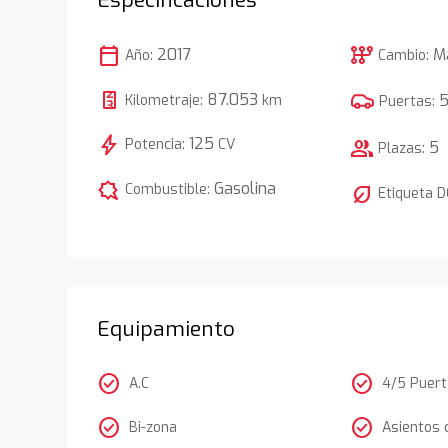
calendar_today
auto_transmission
2017
M
Año:
Cambio:
87.053
Kilometraje:
km
Puertas:
bolt
125
Potencia:
CV
group
5
Plazas:
comic_bubble
Gasolina
Combustible:
nest_eco_leaf
Etiqueta 
Equipamiento
check_circle
check_circle
A.C
4/5 Puer
check_circle
check_circle
Bi-zona
Asientos 