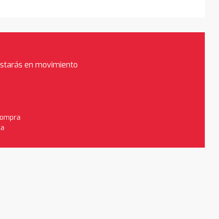
estarás en movimiento
 compra
da