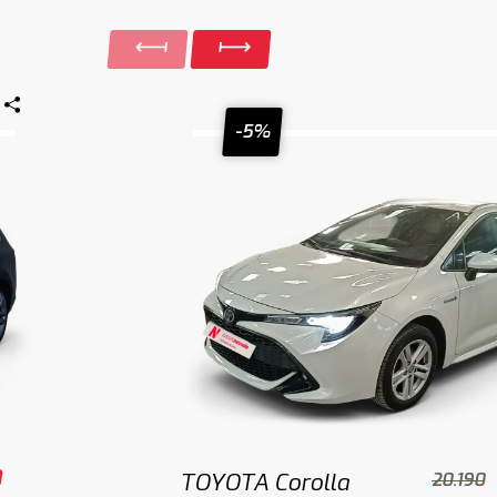
-5%
0
TOYOTA Corolla
20.190