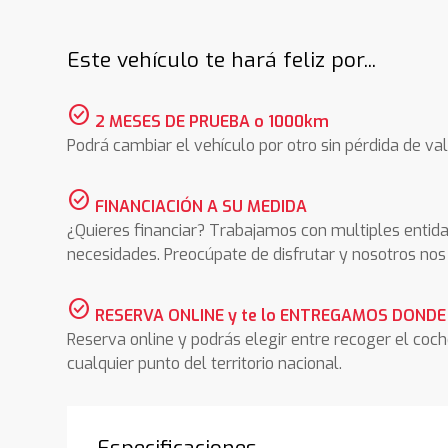
Este vehículo te hará feliz por...
check_circle
2 MESES DE PRUEBA o 1000km
Podrá cambiar el vehículo por otro sin pérdida de val
check_circle
FINANCIACIÓN A SU MEDIDA
¿Quieres financiar? Trabajamos con multiples entida
necesidades. Preocúpate de disfrutar y nosotros n
check_circle
RESERVA ONLINE y te lo ENTREGAMOS DONDE
Reserva online y podrás elegir entre recoger el coc
cualquier punto del territorio nacional.
Especificaciones