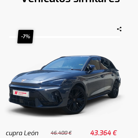
-7%
cupra León
43.364 €
46.400 €