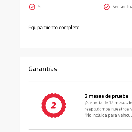
check_circle
check_circle
5
Sensor lu
Equipamiento completo
Garantías
2 meses de prueba
¡Garantía de 12 meses i
respaldamos nuestros v
*No incluida para vehícu