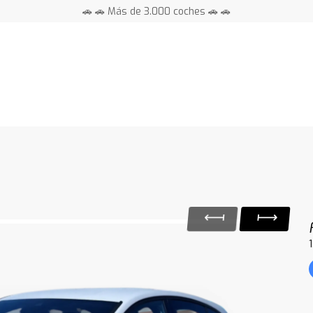
🚗 🚗 Más de 3.000 coches 🚗 🚗
📍 Centros en toda España ⭐