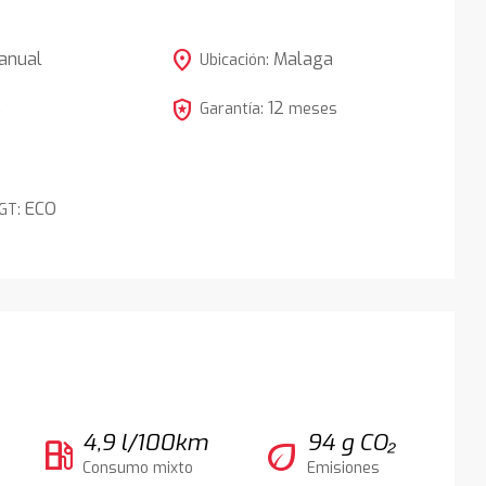
location_on
anual
Malaga
Ubicación:
local_police
12
5
Garantía:
meses
ECO
DGT:
4,9 l/100km
94 g CO₂
local_gas_station
eco
Consumo mixto
Emisiones