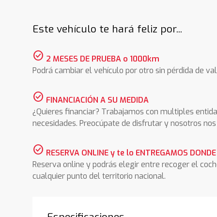
Este vehículo te hará feliz por...
check_circle
2 MESES DE PRUEBA o 1000km
Podrá cambiar el vehículo por otro sin pérdida de val
check_circle
FINANCIACIÓN A SU MEDIDA
¿Quieres financiar? Trabajamos con multiples entida
necesidades. Preocúpate de disfrutar y nosotros n
check_circle
RESERVA ONLINE y te lo ENTREGAMOS DONDE
Reserva online y podrás elegir entre recoger el coc
cualquier punto del territorio nacional.
Especificaciones