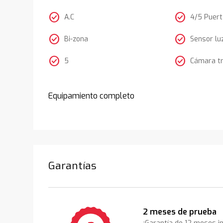
check_circle
check_circle
A.C
4/5 Puer
check_circle
check_circle
Bi-zona
Sensor lu
check_circle
check_circle
5
Cámara t
Equipamiento completo
Garantías
2 meses de prueba