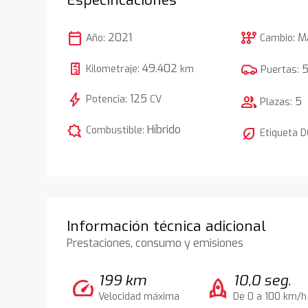
calendar_today
auto_transmission
2021
M
Año:
Cambio:
49.402
Kilometraje:
km
Puertas:
bolt
125
Potencia:
CV
group
5
Plazas:
comic_bubble
Híbrido
Combustible:
nest_eco_leaf
Etiqueta 
Información técnica adicional
Prestaciones, consumo y emisiones
199 km
10,0 seg.
speed
rocket
Velocidad máxima
De 0 a 100 km/h