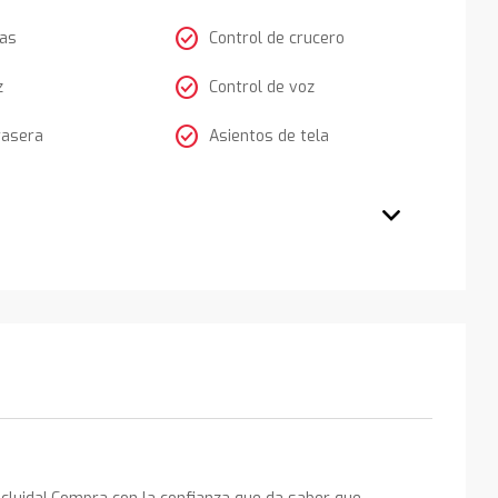
check_circle
tas
Control de crucero
check_circle
z
Control de voz
check_circle
rasera
Asientos de tela