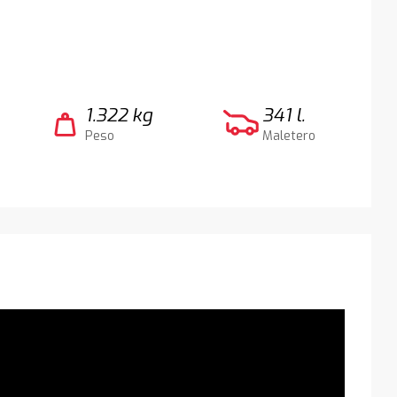
1.322 kg
341 l.
weight
Peso
Maletero