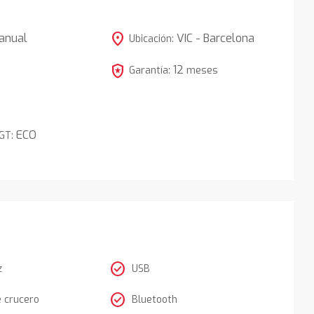
location_on
anual
VIC - Barcelona
Ubicación:
local_police
12
5
Garantía:
meses
ECO
DGT:
check_circle
z
USB
check_circle
e crucero
Bluetooth