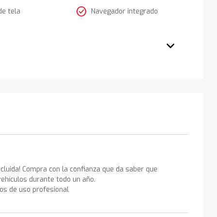
check_circle
de tela
Navegador integrado
ncluida! Compra con la confianza que da saber que
ehículos durante todo un año.
los de uso profesional