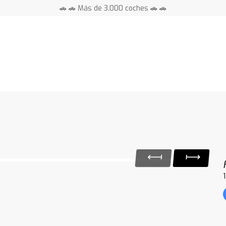
🚗 🚗 Más de 3.000 coches 🚗 🚗
📍 Centros en toda España ⭐