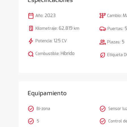
calendar_today
auto_transmission
2023
M
Año:
Cambio:
62.819
Kilometraje:
km
Puertas:
bolt
125
Potencia:
CV
group
5
Plazas:
comic_bubble
Híbrido
Combustible:
nest_eco_leaf
Etiqueta 
Equipamiento
check_circle
check_circle
Bi-zona
Sensor lu
check_circle
check_circle
5
Control d