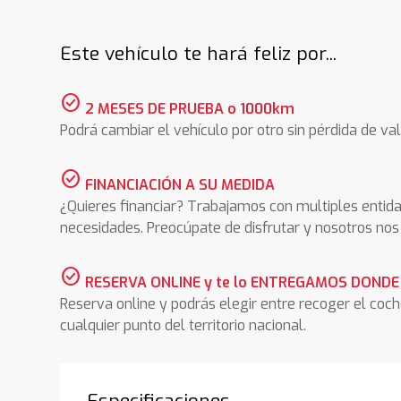
Este vehículo te hará feliz por...
check_circle
2 MESES DE PRUEBA o 1000km
Podrá cambiar el vehículo por otro sin pérdida de val
check_circle
FINANCIACIÓN A SU MEDIDA
¿Quieres financiar? Trabajamos con multiples entida
necesidades. Preocúpate de disfrutar y nosotros n
check_circle
RESERVA ONLINE y te lo ENTREGAMOS DONDE
Reserva online y podrás elegir entre recoger el coc
cualquier punto del territorio nacional.
Especificaciones