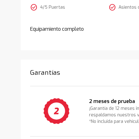
check_circle
check_circle
4/5 Puertas
Asientos 
Equipamiento completo
Garantías
2 meses de prueba
¡Garantía de 12 meses i
respaldamos nuestros v
*No incluida para vehícu