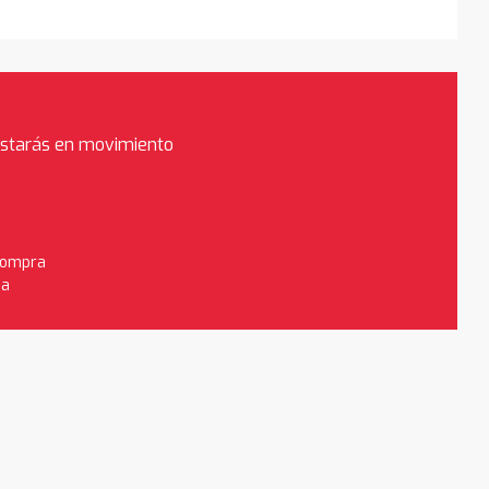
estarás en movimiento
 compra
da