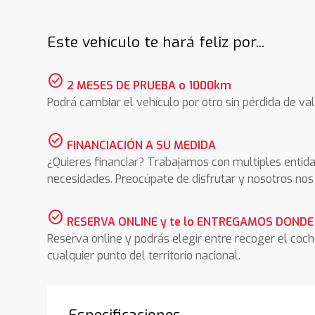
Este vehículo te hará feliz por...
check_circle
2 MESES DE PRUEBA o 1000km
Podrá cambiar el vehículo por otro sin pérdida de val
check_circle
FINANCIACIÓN A SU MEDIDA
¿Quieres financiar? Trabajamos con multiples entida
necesidades. Preocúpate de disfrutar y nosotros n
check_circle
RESERVA ONLINE y te lo ENTREGAMOS DONDE
Reserva online y podrás elegir entre recoger el coc
cualquier punto del territorio nacional.
Especificaciones