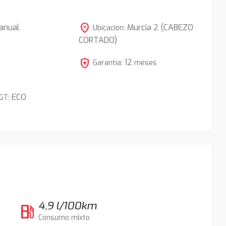
location_on
anual
Murcia 2 (CABEZO
Ubicación:
CORTADO)
5
local_police
12
Garantía:
meses
ECO
DGT:
4,9 l/100km
local_gas_station
Consumo mixto