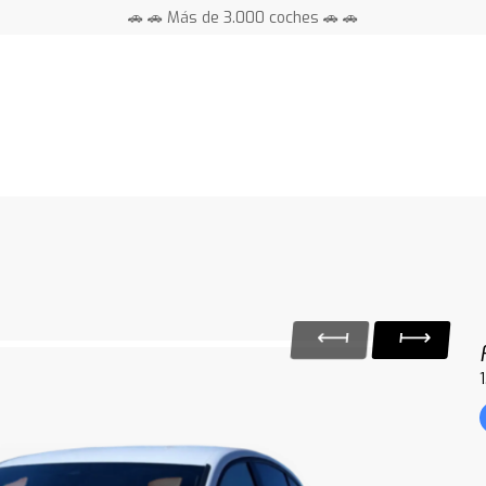
🚗 🚗 Más de 3.000 coches 🚗 🚗
📍 Centros en toda España ⭐