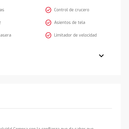
check_circle
tas
Control de crucero
check_circle
z
Asientos de tela
check_circle
rasera
Limitador de velocidad