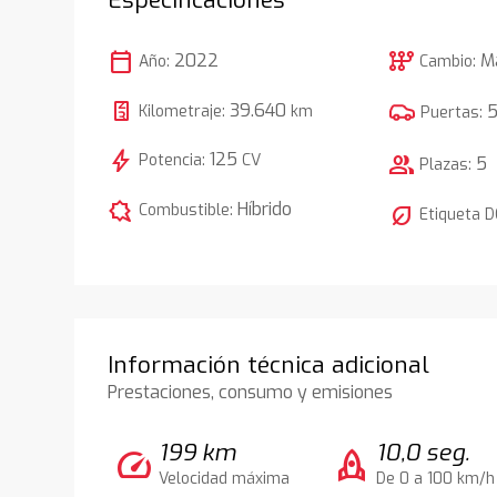
calendar_today
auto_transmission
2022
M
Año:
Cambio:
39.640
Kilometraje:
km
Puertas:
bolt
125
Potencia:
CV
group
5
Plazas:
comic_bubble
Híbrido
Combustible:
nest_eco_leaf
Etiqueta 
Información técnica adicional
Prestaciones, consumo y emisiones
199 km
10,0 seg.
speed
rocket
Velocidad máxima
De 0 a 100 km/h