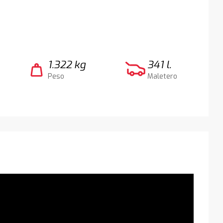
1.322 kg
341 l.
weight
Peso
Maletero