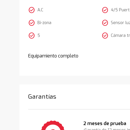
check_circle
check_circle
A.C
4/5 Puer
check_circle
check_circle
Bi-zona
Sensor lu
check_circle
check_circle
5
Cámara t
Equipamiento completo
Garantías
2 meses de prueba