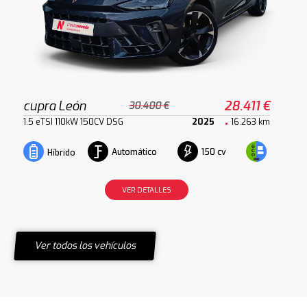
cupra León
28.411 €
30.400 €
1.5 eTSI 110kW 150CV DSG
2025
16.263 km
Automático
150 cv
Híbrido
VER DETALLES
Ver todos los vehículos