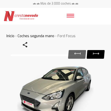
🚗 🚗 Más de 3.000 coches 🚗 🚗
📍 Centros en toda España ⭐
Inicio
-
Coches segunda mano
- Ford Focus
Share