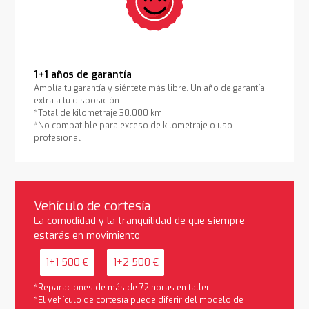
1+1 años de garantía
Amplía tu garantía y siéntete más libre. Un año de garantía
extra a tu disposición.
*Total de kilometraje 30.000 km
*No compatible para exceso de kilometraje o uso
profesional
Vehículo de cortesía
La comodidad y la tranquilidad de que siempre
estarás en movimiento
1+1 500 €
1+2 500 €
*Reparaciones de más de 72 horas en taller
*El vehículo de cortesía puede diferir del modelo de