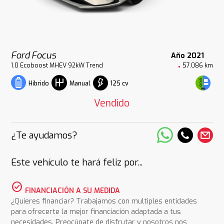
Ford Focus
Año 2021
1.0 Ecoboost MHEV 92kW Trend
57.086 km
125 cv
Híbrido
Manual
Vendido
¿Te ayudamos?
Este vehículo te hará feliz por...
check_circle
FINANCIACIÓN A SU MEDIDA
¿Quieres financiar? Trabajamos con multiples entidades
para ofrecerte la mejor financiación adaptada a tus
necesidades. Preocúpate de disfrutar y nosotros nos