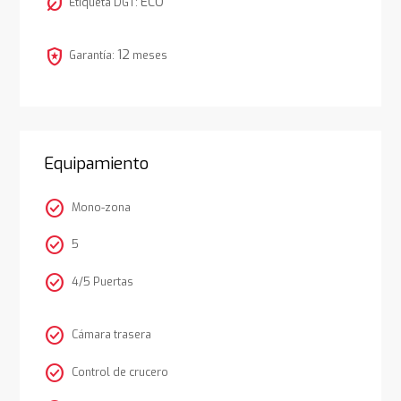
nest_eco_leaf
ECO
Etiqueta DGT:
local_police
12
Garantía:
meses
Equipamiento
check_circle
Mono-zona
check_circle
5
check_circle
4/5 Puertas
check_circle
Cámara trasera
check_circle
Control de crucero