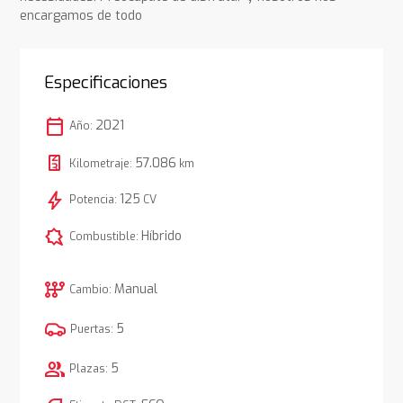
encargamos de todo
Especificaciones
calendar_today
2021
Año:
57.086
Kilometraje:
km
bolt
125
Potencia:
CV
comic_bubble
Híbrido
Combustible:
auto_transmission
Manual
Cambio:
5
Puertas:
group
5
Plazas: