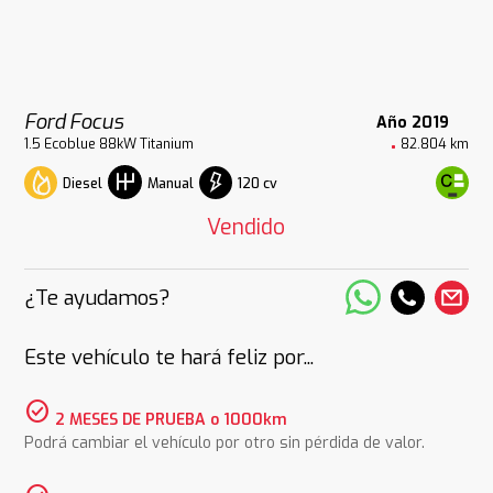
Ford Focus
Año 2019
1.5 Ecoblue 88kW Titanium
82.804 km
Diesel
120 cv
Manual
Vendido
¿Te ayudamos?
Este vehículo te hará feliz por...
check_circle
2 MESES DE PRUEBA o 1000km
Podrá cambiar el vehículo por otro sin pérdida de valor.