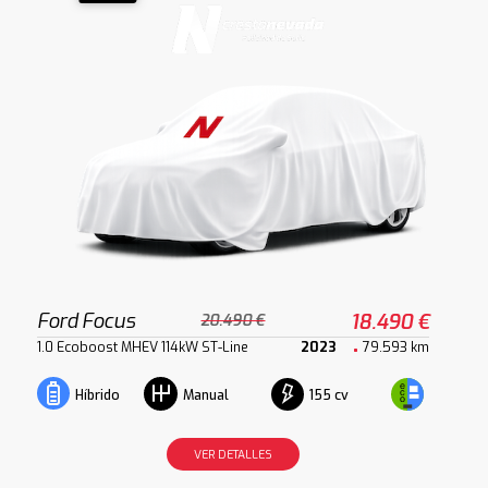
Ford Focus
18.490 €
20.490 €
1.0 Ecoboost MHEV 114kW ST-Line
2023
79.593 km
155 cv
Híbrido
Manual
VER DETALLES