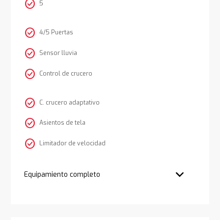
check_circle
5
check_circle
4/5 Puertas
check_circle
Sensor lluvia
check_circle
Control de crucero
check_circle
C. crucero adaptativo
check_circle
Asientos de tela
check_circle
Limitador de velocidad
Equipamiento completo