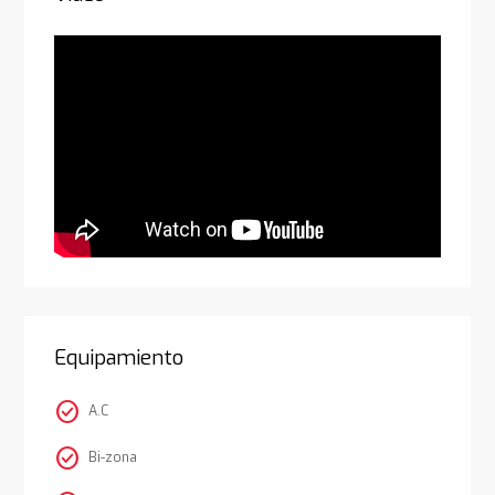
Equipamiento
check_circle
A.C
check_circle
Bi-zona