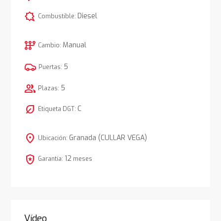
comic_bubble
Diesel
Combustible:
auto_transmission
Manual
Cambio:
5
Puertas:
group
5
Plazas:
nest_eco_leaf
C
Etiqueta DGT:
location_on
Granada (CULLAR VEGA)
Ubicación:
local_police
12
Garantía:
meses
Vídeo