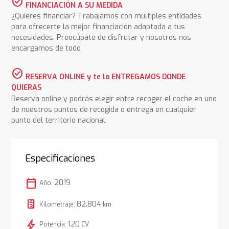
check_circle
FINANCIACIÓN A SU MEDIDA
¿Quieres financiar? Trabajamos con multiples entidades
para ofrecerte la mejor financiación adaptada a tus
necesidades. Preocúpate de disfrutar y nosotros nos
encargamos de todo
check_circle
RESERVA ONLINE y te lo ENTREGAMOS DONDE
QUIERAS
Reserva online y podrás elegir entre recoger el coche en uno
de nuestros puntos de recogida o entrega en cualquier
punto del territorio nacional.
Especificaciones
calendar_today
2019
Año:
82.804
Kilometraje:
km
bolt
120
Potencia:
CV