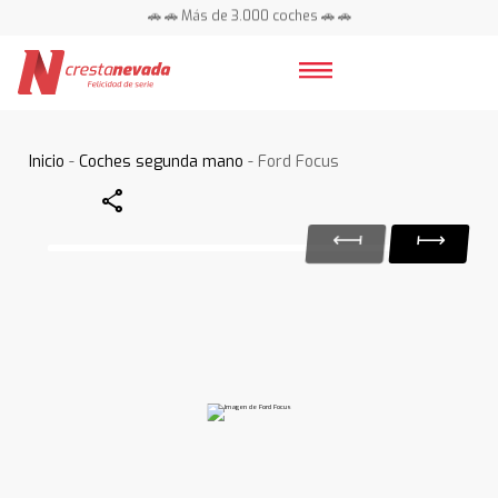
🚗 🚗 Más de 3.000 coches 🚗 🚗
📍 Centros en toda España ⭐
Inicio
-
Coches segunda mano
- Ford Focus
Share