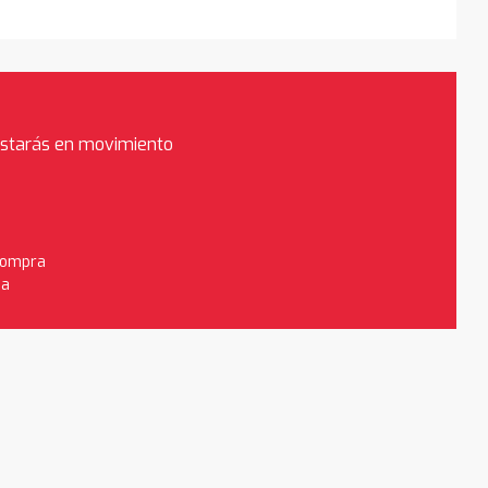
estarás en movimiento
 compra
da