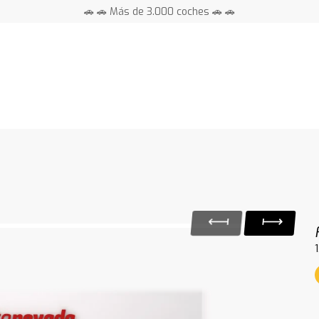
🚗 🚗 Más de 3.000 coches 🚗 🚗
📍 Centros en toda España ⭐