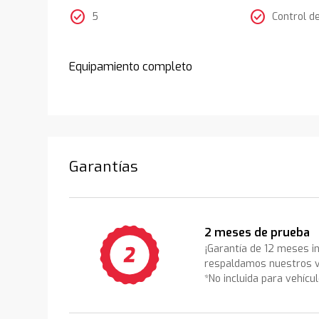
check_circle
check_circle
5
Control d
Equipamiento completo
Garantías
2 meses de prueba
¡Garantía de 12 meses i
respaldamos nuestros v
*No incluida para vehícu