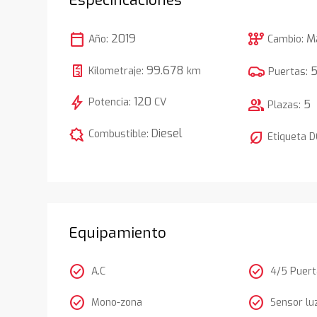
calendar_today
auto_transmission
2019
M
Año:
Cambio:
99.678
Kilometraje:
km
Puertas:
bolt
120
Potencia:
CV
group
5
Plazas:
comic_bubble
Diesel
Combustible:
nest_eco_leaf
Etiqueta 
Equipamiento
check_circle
check_circle
A.C
4/5 Puer
check_circle
check_circle
Mono-zona
Sensor lu