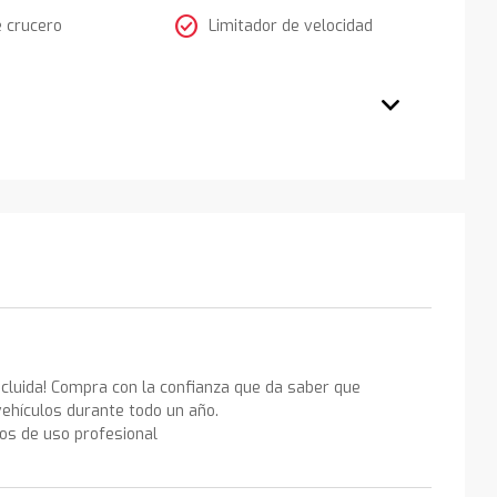
check_circle
e crucero
Limitador de velocidad
ncluida! Compra con la confianza que da saber que
ehículos durante todo un año.
los de uso profesional