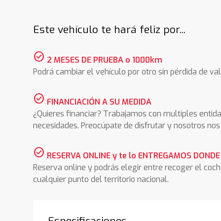
Este vehículo te hará feliz por...
check_circle
2 MESES DE PRUEBA o 1000km
Podrá cambiar el vehículo por otro sin pérdida de val
check_circle
FINANCIACIÓN A SU MEDIDA
¿Quieres financiar? Trabajamos con multiples entida
necesidades. Preocúpate de disfrutar y nosotros n
check_circle
RESERVA ONLINE y te lo ENTREGAMOS DONDE
Reserva online y podrás elegir entre recoger el coc
cualquier punto del territorio nacional.
Especificaciones