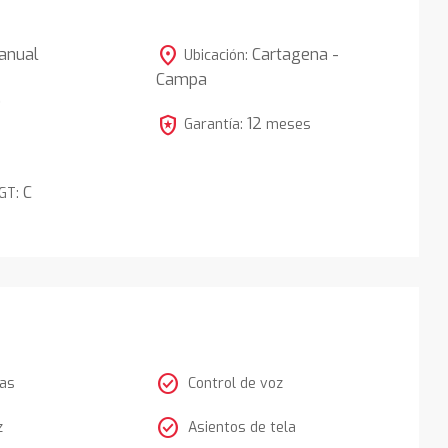
location_on
anual
Cartagena -
Ubicación:
Campa
5
local_police
12
Garantía:
meses
C
DGT:
check_circle
tas
Control de voz
check_circle
z
Asientos de tela