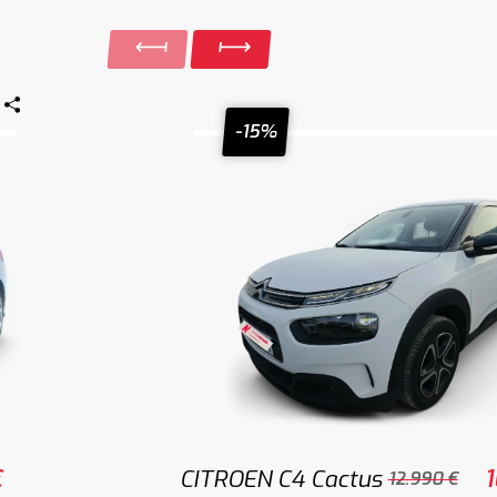
-15%
€
CITROEN C4 Cactus
1
12.990 €