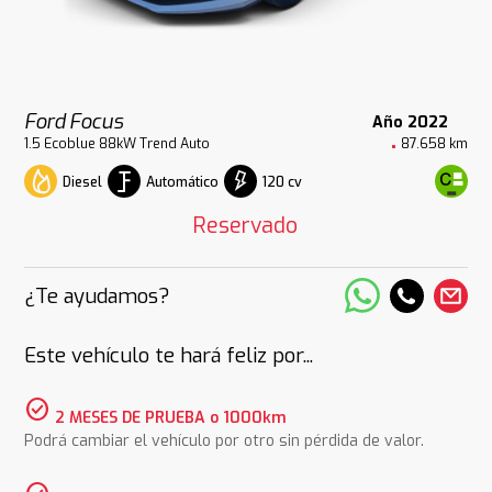
Ford Focus
Año 2022
1.5 Ecoblue 88kW Trend Auto
87.658 km
Diesel
Automático
120 cv
Reservado
¿Te ayudamos?
Este vehículo te hará feliz por...
check_circle
2 MESES DE PRUEBA o 1000km
Podrá cambiar el vehículo por otro sin pérdida de valor.