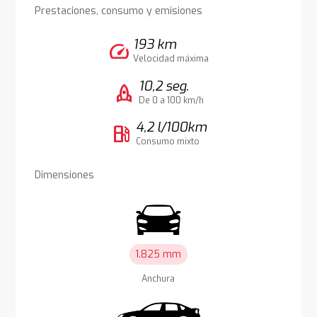
Prestaciones, consumo y emisiones
193 km
speed
Velocidad máxima
10,2 seg.
rocket
De 0 a 100 km/h
4,2 l/100km
local_gas_station
Consumo mixto
Dimensiones
1.825 mm
Anchura