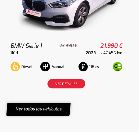
BMW Serie 1
21.990 €
23.990 €
116d
2023
47.456 km
Diesel
116 cv
Manual
VER DETALLES
Ver todos los vehículos