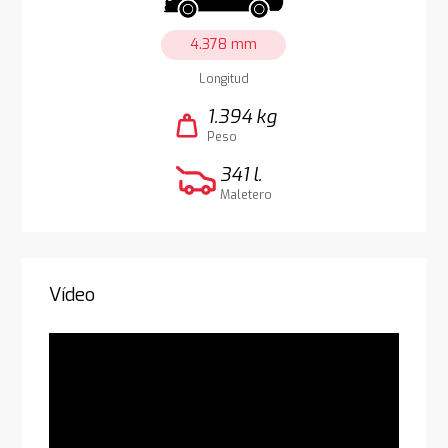
4.378 mm
Longitud
1.394 kg
weight
Peso
341 l.
Maletero
Vídeo