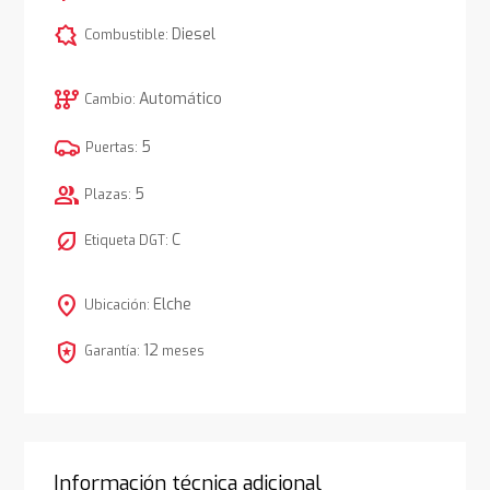
comic_bubble
Diesel
Combustible:
auto_transmission
Automático
Cambio:
5
Puertas:
group
5
Plazas:
nest_eco_leaf
C
Etiqueta DGT:
location_on
Elche
Ubicación:
local_police
12
Garantía:
meses
Información técnica adicional