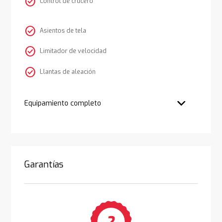
check_circle
Control de crucero
check_circle
Asientos de tela
check_circle
Limitador de velocidad
check_circle
Llantas de aleación
Equipamiento completo
Garantías