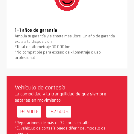
1+1 años de garantía
Amplía tu garantía y siéntete más libre. Un año de garantía
extra a tu disposición.
*Total de kilometraje 30.000 km
*No compatible para exceso de kilometraje o uso
profesional
Vehículo de cortesía
La comodidad y la tranquilidad de que siempre
estarás en movimiento
1+1 500 €
1+2 500 €
*Reparaciones de más de 72 horas en taller
*El vehículo de cortesía puede diferir del modelo de
compra