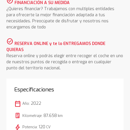
check_circle
FINANCIACIÓN A SU MEDIDA
¿Quieres financiar? Trabajamos con multiples entidades
para ofrecerte la mejor financiación adaptada a tus
necesidades. Preocúpate de disfrutar y nosotros nos
encargamos de todo
check_circle
RESERVA ONLINE y te lo ENTREGAMOS DONDE
QUIERAS
Reserva online y podrás elegir entre recoger el coche en uno
de nuestros puntos de recogida o entrega en cualquier
punto del territorio nacional.
Especificaciones
calendar_today
2022
Año:
87.658
Kilometraje:
km
bolt
120
Potencia:
CV