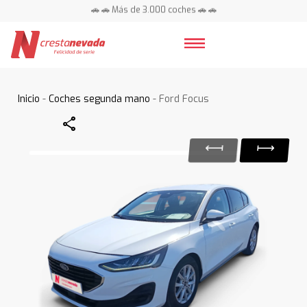
🚗 🚗 Más de 3.000 coches 🚗 🚗
📍 Centros en toda España ⭐
Inicio
-
Coches segunda mano
- Ford Focus
Share