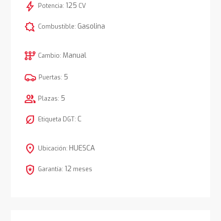
bolt
125
Potencia:
CV
comic_bubble
Gasolina
Combustible:
auto_transmission
Manual
Cambio:
5
Puertas:
group
5
Plazas:
nest_eco_leaf
C
Etiqueta DGT:
location_on
HUESCA
Ubicación:
local_police
12
Garantía:
meses