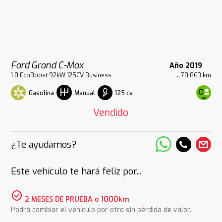
Ford Grand C-Max
Año 2019
1.0 EcoBoost 92kW 125CV Business
70.863 km
Gasolina
125 cv
Manual
Vendido
¿Te ayudamos?
Este vehículo te hará feliz por...
check_circle
2 MESES DE PRUEBA o 1000km
Podrá cambiar el vehículo por otro sin pérdida de valor.