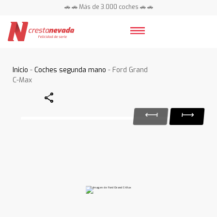
🚗 🚗 Más de 3.000 coches 🚗 🚗
📍 Centros en toda España ⭐
Inicio
-
Coches segunda mano
- Ford Grand
C-Max
Share