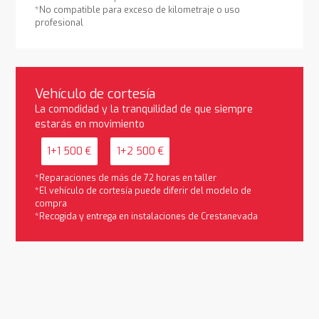
*No compatible para exceso de kilometraje o uso
profesional
Vehículo de cortesía
La comodidad y la tranquilidad de que siempre
estarás en movimiento
1+1 500 €
1+2 500 €
*Reparaciones de más de 72 horas en taller
*El vehículo de cortesía puede diferir del modelo de
compra
*Recogida y entrega en instalaciones de Crestanevada