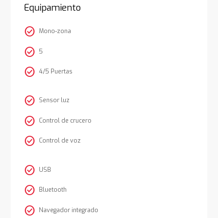
Equipamiento
check_circle
Mono-zona
check_circle
5
check_circle
4/5 Puertas
check_circle
Sensor luz
check_circle
Control de crucero
check_circle
Control de voz
check_circle
USB
check_circle
Bluetooth
check_circle
Navegador integrado