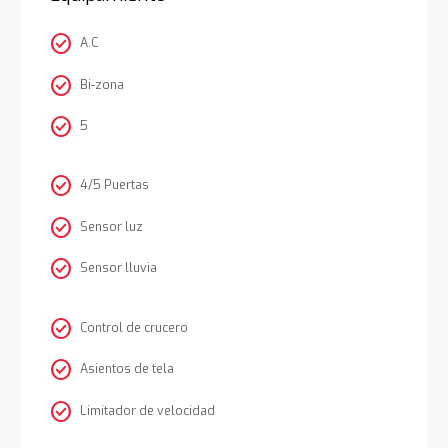
check_circle
A.C
check_circle
Bi-zona
check_circle
5
check_circle
4/5 Puertas
check_circle
Sensor luz
check_circle
Sensor lluvia
check_circle
Control de crucero
check_circle
Asientos de tela
check_circle
Limitador de velocidad