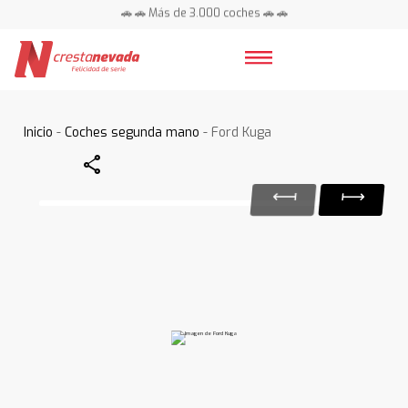
🚗 🚗 Más de 3.000 coches 🚗 🚗
📍 Centros en toda España ⭐
Inicio
-
Coches segunda mano
- Ford Kuga
Share