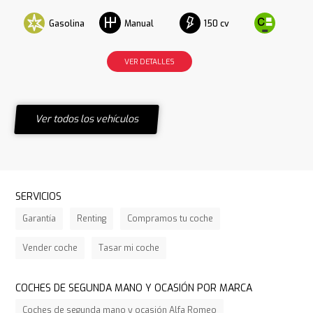
Gasolina
150 cv
Manual
VER DETALLES
Ver todos los vehículos
SERVICIOS
Garantía
Renting
Compramos tu coche
Vender coche
Tasar mi coche
COCHES DE SEGUNDA MANO Y OCASIÓN POR MARCA
Coches de segunda mano y ocasión Alfa Romeo