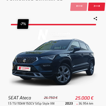
-7%
SEAT Ateca
25.000 €
26.750 €
1.5 TSI 110kW 150CV StSp Style XM
2023
36.954 km