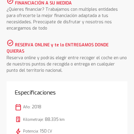
check_circle
FINANCIACIÓN A SU MEDIDA
¿Quieres financiar? Trabajamos con multiples entidades
para ofrecerte la mejor financiación adaptada a tus
necesidades. Preocúpate de disfrutar y nosotros nos
encargamos de todo
check_circle
RESERVA ONLINE y te lo ENTREGAMOS DONDE
QUIERAS
Reserva online y podrás elegir entre recoger el coche en uno
de nuestros puntos de recogida o entrega en cualquier
punto del territorio nacional.
Especificaciones
calendar_today
2018
Año:
88.335
Kilometraje:
km
bolt
150
Potencia:
CV