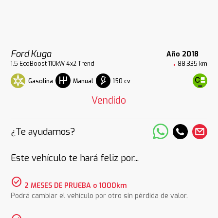
Ford Kuga
Año 2018
1.5 EcoBoost 110kW 4x2 Trend
88.335 km
Gasolina
150 cv
Manual
Vendido
¿Te ayudamos?
Este vehículo te hará feliz por...
check_circle
2 MESES DE PRUEBA o 1000km
Podrá cambiar el vehículo por otro sin pérdida de valor.