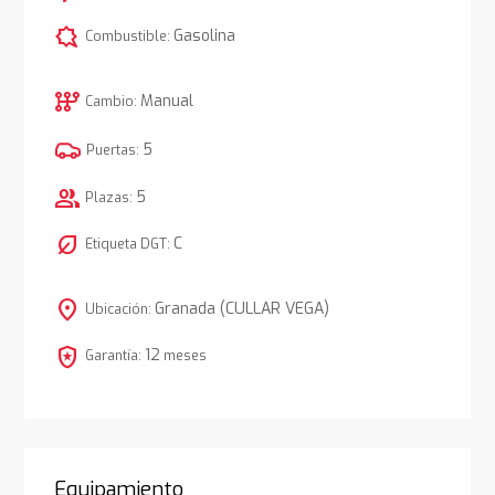
comic_bubble
Gasolina
Combustible:
auto_transmission
Manual
Cambio:
5
Puertas:
group
5
Plazas:
nest_eco_leaf
C
Etiqueta DGT:
location_on
Granada (CULLAR VEGA)
Ubicación:
local_police
12
Garantía:
meses
Equipamiento