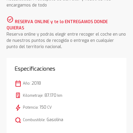
encargamos de todo
check_circle
RESERVA ONLINE y te lo ENTREGAMOS DONDE
QUIERAS
Reserva online y podrás elegir entre recoger el coche en uno
de nuestros puntos de recogida o entrega en cualquier
punto del territorio nacional.
Especificaciones
calendar_today
2018
Año:
87.170
Kilometraje:
km
bolt
150
Potencia:
CV
comic_bubble
Gasolina
Combustible: