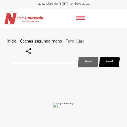
🚗 🚗 Más de 3.000 coches 🚗 🚗
📍 Centros en toda España ⭐
Inicio
-
Coches segunda mano
- Ford Kuga
Share