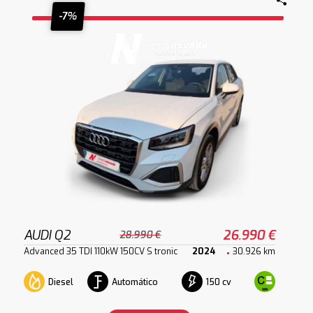
-7%
AUDI Q2
26.990 €
28.990 €
Advanced 35 TDI 110kW 150CV S tronic
2024
30.926 km
Diesel
Automático
150 cv