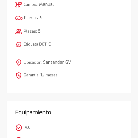
auto_transmission
Manual
Cambio:
5
Puertas:
group
5
Plazas:
nest_eco_leaf
C
Etiqueta DGT:
location_on
Santander GV
Ubicación:
local_police
12
Garantía:
meses
Equipamiento
check_circle
A.C