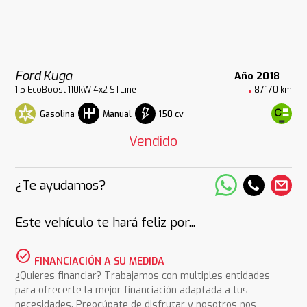
Ford Kuga
Año 2018
1.5 EcoBoost 110kW 4x2 STLine
87.170 km
Gasolina
150 cv
Manual
Vendido
¿Te ayudamos?
Este vehículo te hará feliz por...
check_circle
FINANCIACIÓN A SU MEDIDA
¿Quieres financiar? Trabajamos con multiples entidades
para ofrecerte la mejor financiación adaptada a tus
necesidades. Preocúpate de disfrutar y nosotros nos