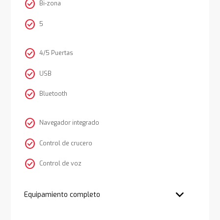
check_circle
Bi-zona
check_circle
5
check_circle
4/5 Puertas
check_circle
USB
check_circle
Bluetooth
check_circle
Navegador integrado
check_circle
Control de crucero
check_circle
Control de voz
Equipamiento completo