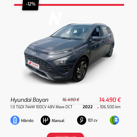
-12%
Hyundai Bayon
14.490 €
16.490 €
1.0 TGDI 74kW 100CV 48V Maxx DCT
2022
106.500 km
101 cv
Híbrido
Manual