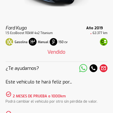
Ford Kuga
Año 2019
1.5 EcoBoost 110kW 4x2 Titanium
63.377 km
Gasolina
150 cv
Manual
Vendido
¿Te ayudamos?
Este vehículo te hará feliz por...
check_circle
2 MESES DE PRUEBA o 1000km
Podrá cambiar el vehículo por otro sin pérdida de valor.