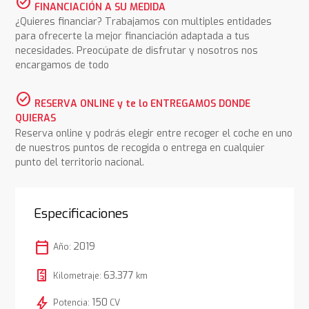
check_circle
FINANCIACIÓN A SU MEDIDA
¿Quieres financiar? Trabajamos con multiples entidades
para ofrecerte la mejor financiación adaptada a tus
necesidades. Preocúpate de disfrutar y nosotros nos
encargamos de todo
check_circle
RESERVA ONLINE y te lo ENTREGAMOS DONDE
QUIERAS
Reserva online y podrás elegir entre recoger el coche en uno
de nuestros puntos de recogida o entrega en cualquier
punto del territorio nacional.
Especificaciones
calendar_today
2019
Año:
63.377
Kilometraje:
km
bolt
150
Potencia:
CV