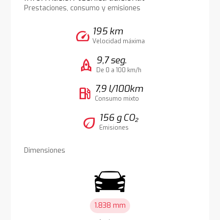
Prestaciones, consumo y emisiones
195 km
speed
Velocidad máxima
9,7 seg.
rocket
De 0 a 100 km/h
7,9 l/100km
local_gas_station
Consumo mixto
156 g CO₂
eco
Emisiones
Dimensiones
1.838 mm