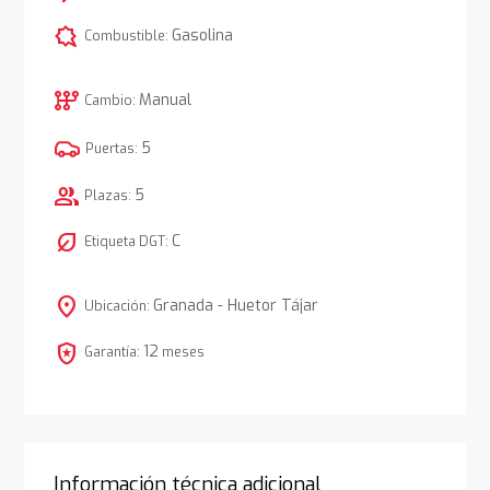
comic_bubble
Gasolina
Combustible:
auto_transmission
Manual
Cambio:
5
Puertas:
group
5
Plazas:
nest_eco_leaf
C
Etiqueta DGT:
location_on
Granada - Huetor Tájar
Ubicación:
local_police
12
Garantía:
meses
Información técnica adicional