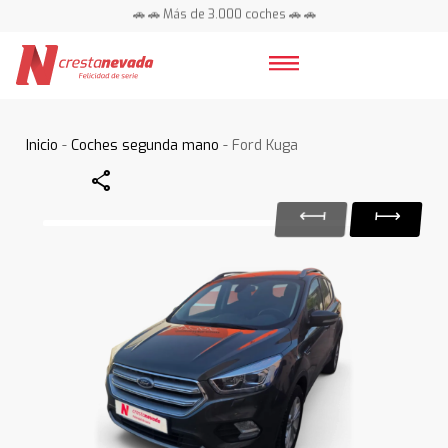
🚗 🚗 Más de 3.000 coches 🚗 🚗
📍 Centros en toda España ⭐
Inicio
-
Coches segunda mano
- Ford Kuga
Share