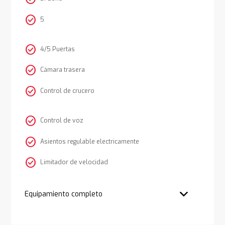
check_circle
5
check_circle
4/5 Puertas
check_circle
Cámara trasera
check_circle
Control de crucero
check_circle
Control de voz
check_circle
Asientos regulable electricamente
check_circle
Limitador de velocidad
Equipamiento completo