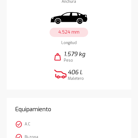
Anchura
4.524 mm
Longitud
1.579 kg
weight
Peso
406 l.
Maletero
Equipamiento
check_circle
A.C
check_circle
Bi-zona