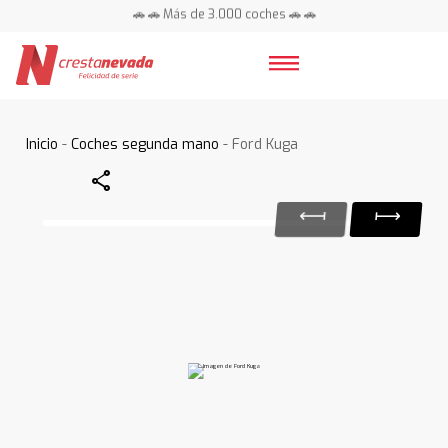
🚗 🚗 Más de 3.000 coches 🚗 🚗
📍 Centros en toda España ⭐
Inicio
-
Coches segunda mano
- Ford Kuga
Share