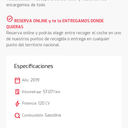
encargamos de todo
check_circle
RESERVA ONLINE y te lo ENTREGAMOS DONDE
QUIERAS
Reserva online y podrás elegir entre recoger el coche en uno
de nuestros puntos de recogida o entrega en cualquier
punto del territorio nacional.
Especificaciones
calendar_today
2019
Año:
57.071
Kilometraje:
km
bolt
120
Potencia:
CV
comic_bubble
Gasolina
Combustible: