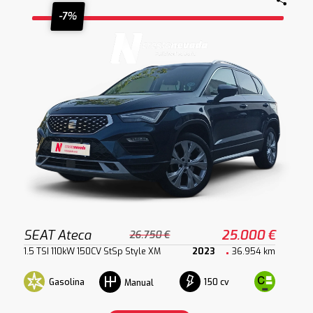
-7%
SEAT Ateca
25.000 €
26.750 €
1.5 TSI 110kW 150CV StSp Style XM
2023
36.954 km
Gasolina
150 cv
Manual