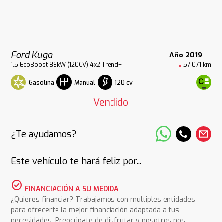
Ford Kuga
Año 2019
1.5 EcoBoost 88kW (120CV) 4x2 Trend+
57.071 km
Gasolina
120 cv
Manual
Vendido
¿Te ayudamos?
Este vehículo te hará feliz por...
check_circle
FINANCIACIÓN A SU MEDIDA
¿Quieres financiar? Trabajamos con multiples entidades
para ofrecerte la mejor financiación adaptada a tus
necesidades. Preocúpate de disfrutar y nosotros nos