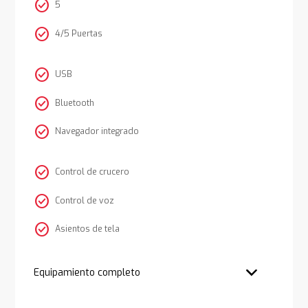
check_circle
5
check_circle
4/5 Puertas
check_circle
USB
check_circle
Bluetooth
check_circle
Navegador integrado
check_circle
Control de crucero
check_circle
Control de voz
check_circle
Asientos de tela
Equipamiento completo