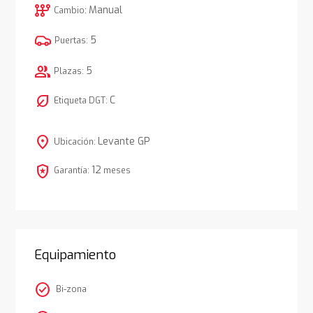
auto_transmission
Manual
Cambio:
5
Puertas:
group
5
Plazas:
nest_eco_leaf
C
Etiqueta DGT:
location_on
Levante GP
Ubicación:
local_police
12
Garantía:
meses
Equipamiento
check_circle
Bi-zona