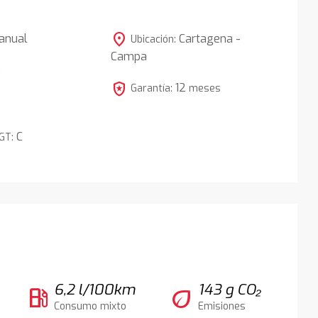
location_on
anual
Cartagena -
Ubicación:
Campa
5
local_police
12
Garantía:
meses
C
DGT:
6,2 l/100km
143 g CO₂
local_gas_station
eco
Consumo mixto
Emisiones