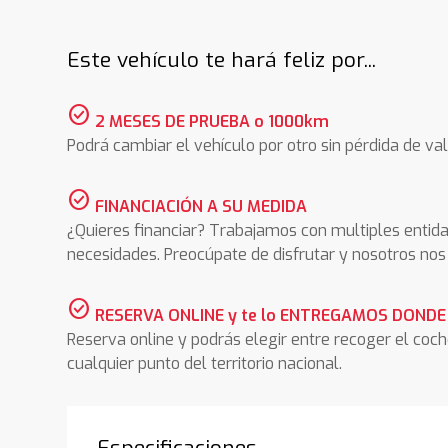
Este vehículo te hará feliz por...
check_circle
2 MESES DE PRUEBA o 1000km
Podrá cambiar el vehículo por otro sin pérdida de val
check_circle
FINANCIACIÓN A SU MEDIDA
¿Quieres financiar? Trabajamos con multiples entida
necesidades. Preocúpate de disfrutar y nosotros n
check_circle
RESERVA ONLINE y te lo ENTREGAMOS DONDE
Reserva online y podrás elegir entre recoger el coc
cualquier punto del territorio nacional.
Especificaciones