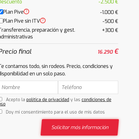
Descuento
-2.500 €
Plan Pive
?
-1.000 €
Plan Pive sin ITV
?
-500 €
Transferencia, preparación y gest.
+300 €
administrativas
Precio final
€
16.290
Te contamos todo, sin rodeos. Precio, condiciones y
disponibilidad en un solo paso.
Acepto la
política de privacidad
y las
condiciones de
uso
Doy mi consentimiento para el uso de mis datos
Solicitar más información