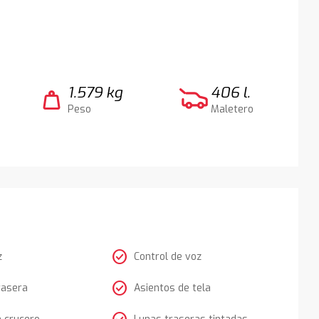
1.579 kg
406 l.
weight
Peso
Maletero
check_circle
z
Control de voz
check_circle
rasera
Asientos de tela
e crucero
Lunas traseras tintadas