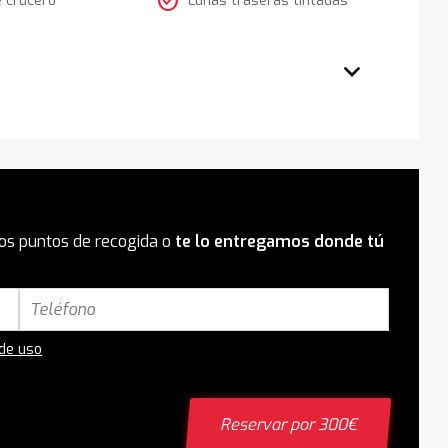
check_circle
os puntos de recogida o
te lo entregamos donde tú
 de uso
Reservar por 300€