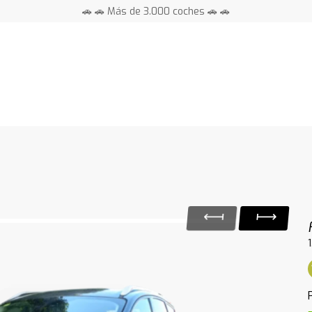
🚗 🚗 Más de 3.000 coches 🚗 🚗
📍 Centros en toda España ⭐