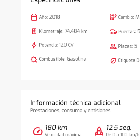
calendar_today
auto_transmission
2018
M
Año:
Cambio:
74.484
Kilometraje:
km
Puertas:
bolt
120
Potencia:
CV
group
5
Plazas:
comic_bubble
Gasolina
Combustible:
nest_eco_leaf
Etiqueta 
Información técnica adicional
Prestaciones, consumo y emisiones
180 km
12,5 seg.
speed
rocket
Velocidad máxima
De 0 a 100 km/h