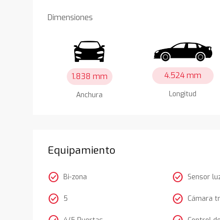
Dimensiones
4.524 mm
1.838 mm
Longitud
Anchura
Equipamiento
check_circle
check_circle
Bi-zona
Sensor lu
check_circle
check_circle
5
Cámara t
4/5 Puertas
Control d