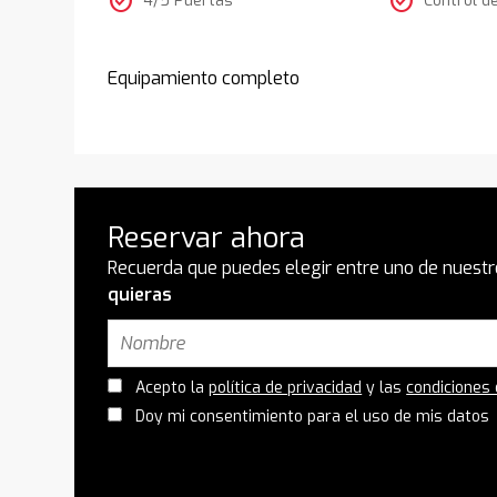
check_circle
check_circle
Equipamiento completo
Reservar ahora
Recuerda que puedes elegir entre uno de nuestr
quieras
Acepto la
política de privacidad
y las
condiciones
Doy mi consentimiento para el uso de mis datos