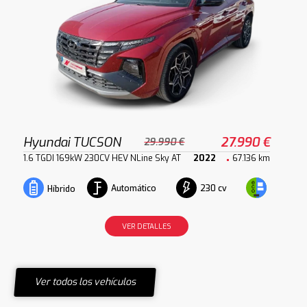
Hyundai TUCSON
27.990 €
29.990 €
1.6 TGDI 169kW 230CV HEV NLine Sky AT
2022
67.136 km
Automático
230 cv
Híbrido
VER DETALLES
Ver todos los vehículos