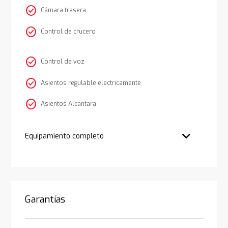
check_circle
Cámara trasera
check_circle
Control de crucero
check_circle
Control de voz
check_circle
Asientos regulable electricamente
check_circle
Asientos Alcantara
Equipamiento completo
Garantías