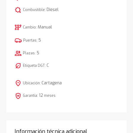
comic_bubble
Diesel
Combustible:
auto_transmission
Manual
Cambio:
5
Puertas:
group
5
Plazas:
nest_eco_leaf
C
Etiqueta DGT:
location_on
Cartagena
Ubicación:
local_police
12
Garantía:
meses
Información técnica adicional