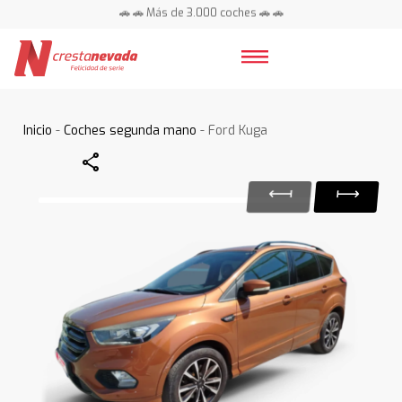
🚗 🚗 Más de 3.000 coches 🚗 🚗
📍 Centros en toda España ⭐
Inicio
-
Coches segunda mano
- Ford Kuga
Share