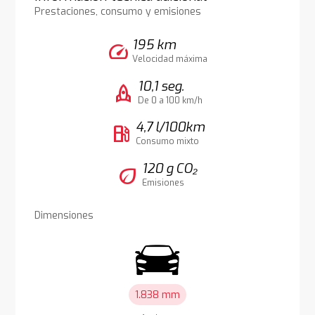
Prestaciones, consumo y emisiones
195 km
speed
Velocidad máxima
10,1 seg.
rocket
De 0 a 100 km/h
4,7 l/100km
local_gas_station
Consumo mixto
120 g CO₂
eco
Emisiones
Dimensiones
1.838 mm