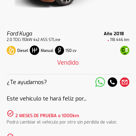
Ford Kuga
Año 2018
2.0 TDCi 110kW 4x2 ASS STLine
118.446 km
Diesel
150 cv
Manual
Vendido
¿Te ayudamos?
Este vehículo te hará feliz por...
check_circle
2 MESES DE PRUEBA o 1000km
Podrá cambiar el vehículo por otro sin pérdida de valor.