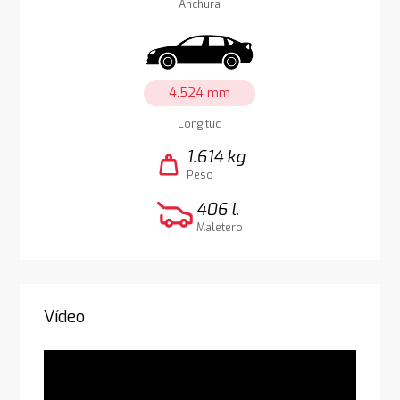
Anchura
4.524 mm
Longitud
1.614 kg
weight
Peso
406 l.
Maletero
Vídeo