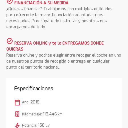
check_circle
FINANCIACIÓN A SU MEDIDA
¿Quieres financiar? Trabajamos con multiples entidades
para ofrecerte la mejor financiación adaptada a tus
necesidades. Preocúpate de disfrutar y nosotros nos
encargamos de todo
check_circle
RESERVA ONLINE y te lo ENTREGAMOS DONDE
QUIERAS
Reserva online y podrás elegir entre recoger el coche en uno
de nuestros puntos de recogida o entrega en cualquier
punto del territorio nacional.
Especificaciones
calendar_today
2018
Año:
118.446
Kilometraje:
km
bolt
150
Potencia:
CV