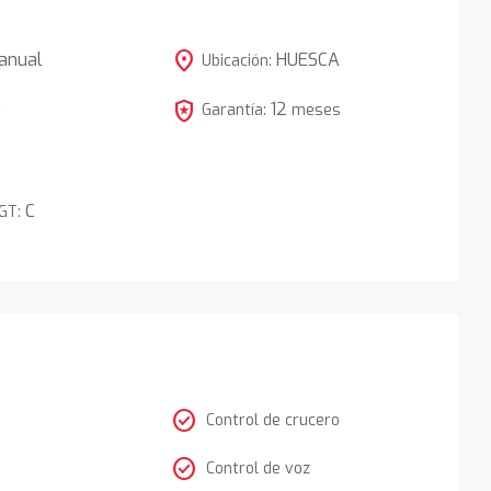
location_on
anual
HUESCA
Ubicación:
local_police
12
5
Garantía:
meses
C
DGT:
check_circle
Control de crucero
check_circle
Control de voz