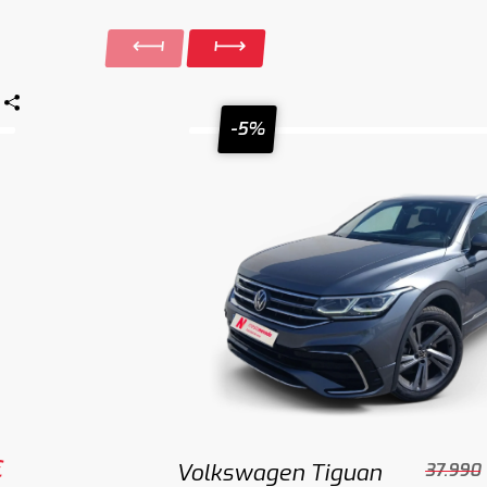
-5%
€
Volkswagen Tiguan
37.990