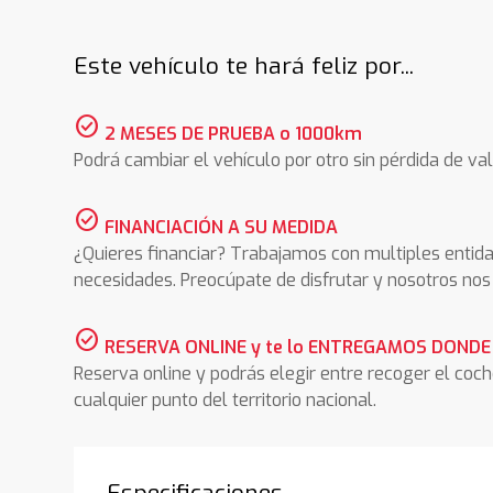
Este vehículo te hará feliz por...
check_circle
2 MESES DE PRUEBA o 1000km
Podrá cambiar el vehículo por otro sin pérdida de val
check_circle
FINANCIACIÓN A SU MEDIDA
¿Quieres financiar? Trabajamos con multiples entida
necesidades. Preocúpate de disfrutar y nosotros n
check_circle
RESERVA ONLINE y te lo ENTREGAMOS DONDE
Reserva online y podrás elegir entre recoger el coc
cualquier punto del territorio nacional.
Especificaciones