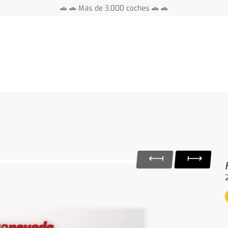
🚗 🚗 Más de 3.000 coches 🚗 🚗
📍 Centros en toda España ⭐