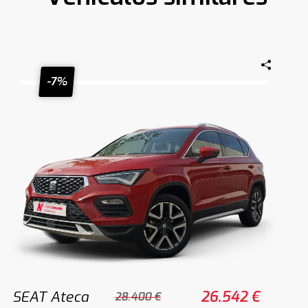
-7%
SEAT Ateca
26.542 €
28.400 €