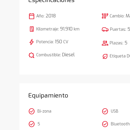
calendar_today
auto_transmission
2018
M
Año:
Cambio:
91.910
Kilometraje:
km
Puertas:
bolt
150
Potencia:
CV
group
5
Plazas:
comic_bubble
Diesel
Combustible:
nest_eco_leaf
Etiqueta 
Equipamiento
check_circle
check_circle
Bi-zona
USB
check_circle
check_circle
5
Bluetooth