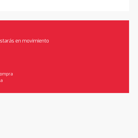
estarás en movimiento
 compra
da