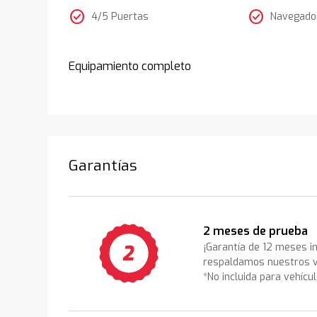
check_circle
check_circle
4/5 Puertas
Navegador
Equipamiento completo
Garantías
2 meses de prueba
¡Garantía de 12 meses i
respaldamos nuestros v
*No incluida para vehícu