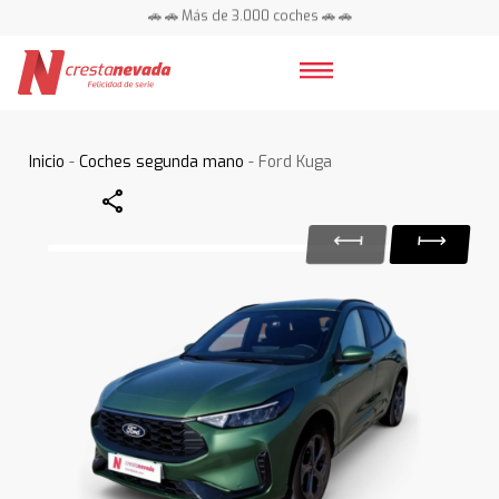
🚗 🚗 Más de 3.000 coches 🚗 🚗
📍 Centros en toda España ⭐
Inicio
-
Coches segunda mano
- Ford Kuga
Share