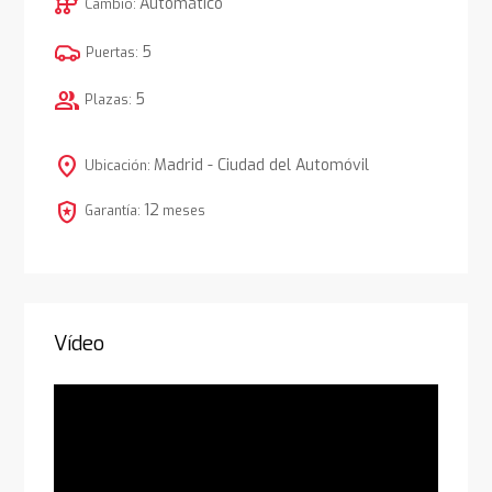
auto_transmission
Automático
Cambio:
5
Puertas:
group
5
Plazas:
location_on
Madrid - Ciudad del Automóvil
Ubicación:
local_police
12
Garantía:
meses
Vídeo