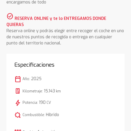
encargamos de todo
check_circle
RESERVA ONLINE y te lo ENTREGAMOS DONDE
QUIERAS
Reserva online y podrás elegir entre recoger el coche en uno
de nuestros puntos de recogida o entrega en cualquier
punto del territorio nacional.
Especificaciones
calendar_today
2025
Año:
15.143
Kilometraje:
km
bolt
190
Potencia:
CV
comic_bubble
Híbrido
Combustible: