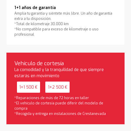
1+1 años de garantía
Amplía tu garantía y siéntete más libre. Un año de garantía
extra a tu disposición.
*Total de kilometraje 30.000 km
*No compatible para exceso de kilometraje o uso
profesional
Vehículo de cortesía
La comodidad y la tranquilidad de que siempre
estarás en movimiento
1+1 500 €
1+2 500 €
*Reparaciones de más de 72 horas en taller
*El vehículo de cortesía puede diferir del modelo de
compra
*Recogida y entrega en instalaciones de Crestanevada