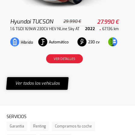
Hyundai TUCSON
27.990 €
29.990 €
1.6 TGDI 169kW 230CV HEV NLine Sky AT
2022
67.136 km
Automático
230 cv
Híbrido
VER DETALLES
Ver todos los vehículos
SERVICIOS
Garantía
Renting
Compramos tu coche