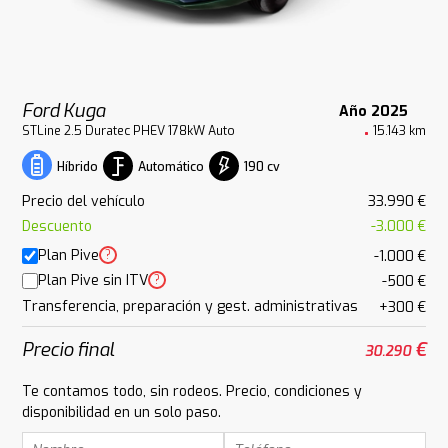
Ford Kuga
Año 2025
STLine 2.5 Duratec PHEV 178kW Auto
15.143 km
Automático
190 cv
Híbrido
Precio del vehículo
33.990 €
Descuento
-3.000 €
Plan Pive
?
-1.000 €
Plan Pive sin ITV
?
-500 €
Transferencia, preparación y gest. administrativas
+300 €
Precio final
€
30.290
Te contamos todo, sin rodeos. Precio, condiciones y
disponibilidad en un solo paso.