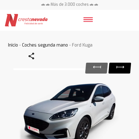
🚗 🚗 Más de 3.000 coches 🚗 🚗
📍 Centros en toda España ⭐
Inicio
-
Coches segunda mano
- Ford Kuga
Share