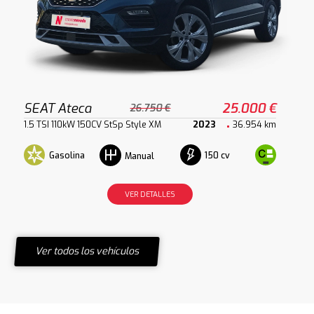
SEAT Ateca
25.000 €
26.750 €
1.5 TSI 110kW 150CV StSp Style XM
2023
36.954 km
Gasolina
150 cv
Manual
VER DETALLES
Ver todos los vehículos