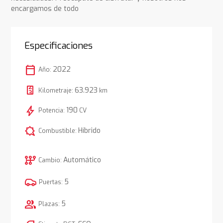
encargamos de todo
Especificaciones
calendar_today
2022
Año:
63.923
Kilometraje:
km
bolt
190
Potencia:
CV
comic_bubble
Híbrido
Combustible:
auto_transmission
Automático
Cambio:
5
Puertas:
group
5
Plazas: