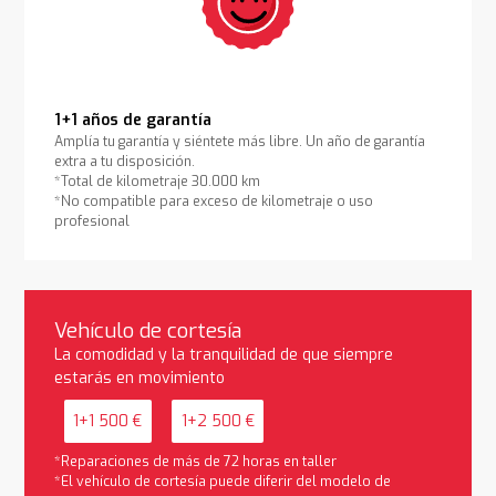
1+1 años de garantía
Amplía tu garantía y siéntete más libre. Un año de garantía
extra a tu disposición.
*Total de kilometraje 30.000 km
*No compatible para exceso de kilometraje o uso
profesional
Vehículo de cortesía
La comodidad y la tranquilidad de que siempre
estarás en movimiento
1+1 500 €
1+2 500 €
*Reparaciones de más de 72 horas en taller
*El vehículo de cortesía puede diferir del modelo de