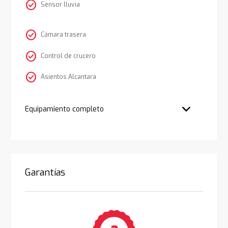
check_circle
Sensor lluvia
check_circle
Cámara trasera
check_circle
Control de crucero
check_circle
Asientos Alcantara
Equipamiento completo
Garantías