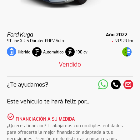
Ford Kuga
Año 2022
STLine X 2.5 Duratec FHEV Auto
63.923 km
Automático
190 cv
Híbrido
Vendido
¿Te ayudamos?
Este vehículo te hará feliz por...
check_circle
FINANCIACIÓN A SU MEDIDA
¿Quieres financiar? Trabajamos con multiples entidades
para ofrecerte la mejor financiación adaptada a tus
necesidades. Preocúpate de disfrutar y nosotros nos