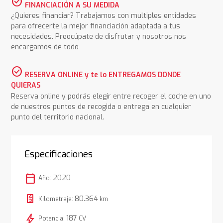
check_circle
FINANCIACIÓN A SU MEDIDA
¿Quieres financiar? Trabajamos con multiples entidades
para ofrecerte la mejor financiación adaptada a tus
necesidades. Preocúpate de disfrutar y nosotros nos
encargamos de todo
check_circle
RESERVA ONLINE y te lo ENTREGAMOS DONDE
QUIERAS
Reserva online y podrás elegir entre recoger el coche en uno
de nuestros puntos de recogida o entrega en cualquier
punto del territorio nacional.
Especificaciones
calendar_today
2020
Año:
80.364
Kilometraje:
km
bolt
187
Potencia:
CV