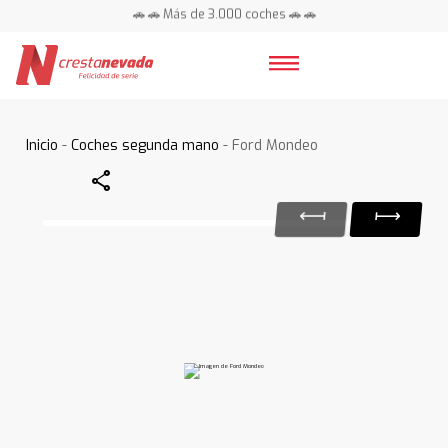
🚗 🚗 Más de 3.000 coches 🚗 🚗
📍 Centros en toda España ⭐
Inicio
-
Coches segunda mano
- Ford Mondeo
Share