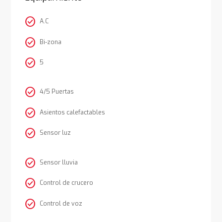
check_circle
A.C
check_circle
Bi-zona
check_circle
5
check_circle
4/5 Puertas
check_circle
Asientos calefactables
check_circle
Sensor luz
check_circle
Sensor lluvia
check_circle
Control de crucero
check_circle
Control de voz