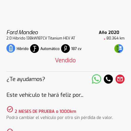
Ford Mondeo
Año 2020
2.0 Hibrido 138kW187CV Titanium HEV AT
80.364 km
Automático
187 cv
Híbrido
Vendido
¿Te ayudamos?
Este vehículo te hará feliz por...
check_circle
2 MESES DE PRUEBA o 1000km
Podrá cambiar el vehículo por otro sin pérdida de valor.