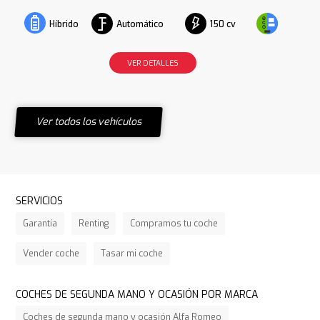
Automático
150 cv
Híbrido
VER DETALLES
Ver todos los vehículos
SERVICIOS
Garantía
Renting
Compramos tu coche
Vender coche
Tasar mi coche
COCHES DE SEGUNDA MANO Y OCASIÓN POR MARCA
Coches de segunda mano y ocasión Alfa Romeo