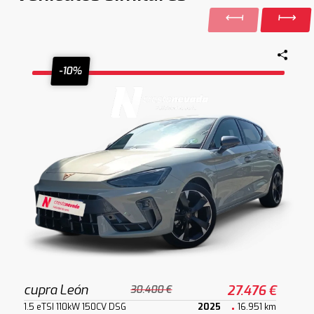
-10%
cupra León
27.476 €
30.400 €
1.5 eTSI 110kW 150CV DSG
2025
16.951 km