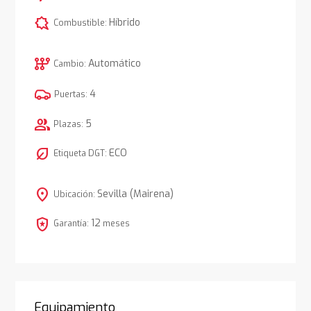
comic_bubble
Híbrido
Combustible:
auto_transmission
Automático
Cambio:
4
Puertas:
group
5
Plazas:
nest_eco_leaf
ECO
Etiqueta DGT:
location_on
Sevilla (Mairena)
Ubicación:
local_police
12
Garantía:
meses
Equipamiento